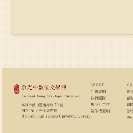
ABOUT
CO
余光中數位文學館
計畫說明
新詩
Kwang-Chung Yu's Digital Archives
執行團隊
評論
數位化工作
翻
高雄市鼓山區蓮海路 70 號
國立中山大學圖書館藏
著作權聲明
影
National Sun Yat-sen University Library
照