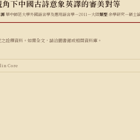
視角下中國古詩意象英譯的審美對等
來源
華中師范大學外國語言學及應用語言學－2011－大陸
類型
余學研究－碩士
究之詮釋資料。如需全文，請洽圖書館或相關資料庫。
in Core