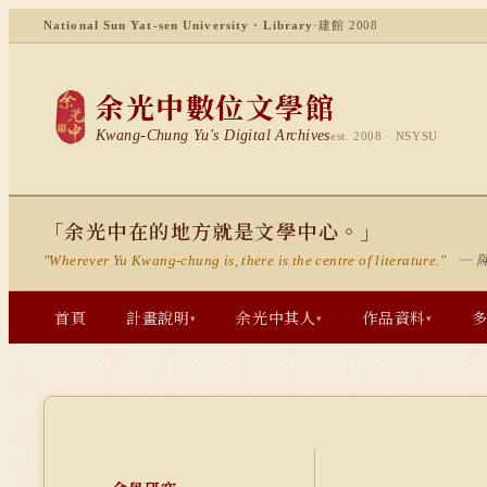
National Sun Yat-sen University · Library
·
建館 2008
余光中數位文學館
Kwang-Chung Yu's Digital Archives
est. 2008 · NSYSU
「余光中在的地方就是文學中心。」
— 
"Wherever Yu Kwang-chung is, there is the centre of literature."
首頁
計畫說明
余光中其人
作品資料
▾
▾
▾