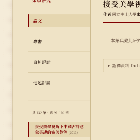
余學研究
接受美學
作者
國立中山大學
論文
本館典藏此研
專書
自述評論
詮釋資料 Dubl
他述評論
共 132 筆 · 第 91–110 筆
接受美學視角下中國古詩意
象英譯的審美對等
(2011)