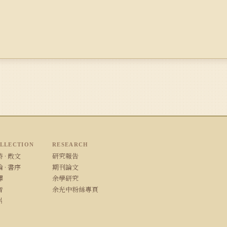
LLECTION
RESEARCH
 · 散文
研究報告
 · 書序
期刊論文
譯
余學研究
音
余光中粉絲專頁
片