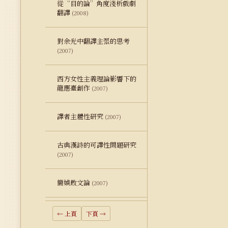
從“目的論”角度淺析戲劇
翻譯
(2008)
對余光中翻譯主張的思考
(2007)
西方女性主義理論影響下的
龍應臺創作
(2007)
譯者主體性研究
(2007)
古典漢詩的可譯性問題研究
(2007)
簡媜散文論
(2007)
← 上頁
下頁 →