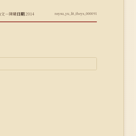
論文－陳曦
日期
2014
nsysu_yu_lit_theys_000091