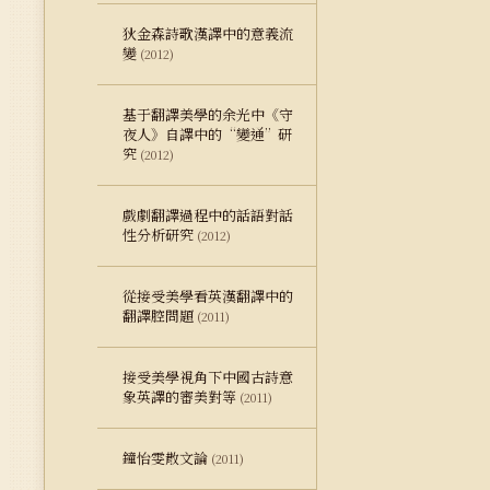
狄金森詩歌漢譯中的意義流
變
(2012)
基于翻譯美學的余光中《守
夜人》自譯中的“變通”研
究
(2012)
戲劇翻譯過程中的話語對話
性分析研究
(2012)
從接受美學看英漢翻譯中的
翻譯腔問題
(2011)
接受美學視角下中國古詩意
象英譯的審美對等
(2011)
鐘怡雯散文論
(2011)