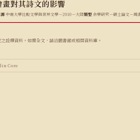
繪畫對其詩文的影響
來源
中南大學比較文學與世界文學－2010－大陸
類型
余學研究－碩士論文－周
究之詮釋資料。如需全文，請洽圖書館或相關資料庫。
in Core