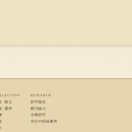
LLECTION
RESEARCH
 · 散文
研究報告
 · 書序
期刊論文
譯
余學研究
音
余光中粉絲專頁
片