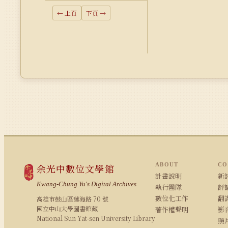
← 上頁
下頁 →
ABOUT
CO
余光中數位文學館
計畫說明
新詩
Kwang-Chung Yu's Digital Archives
執行團隊
評論
數位化工作
翻
高雄市鼓山區蓮海路 70 號
國立中山大學圖書館藏
著作權聲明
影
National Sun Yat-sen University Library
照