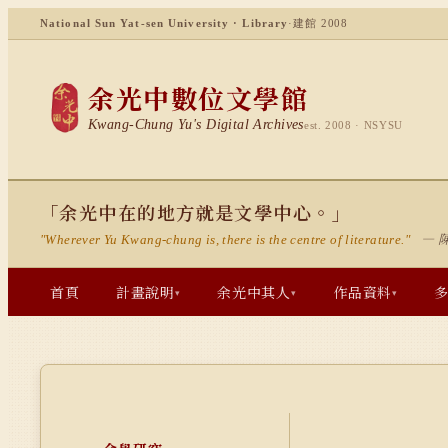
National Sun Yat-sen University · Library
·
建館 2008
余光中數位文學館
Kwang-Chung Yu's Digital Archives
est. 2008 · NSYSU
「余光中在的地方就是文學中心。」
— 
"Wherever Yu Kwang-chung is, there is the centre of literature."
首頁
計畫說明
余光中其人
作品資料
▾
▾
▾