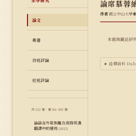
余學研究
論席慕蓉
作者
國立中山大學
論文
本館典藏此研
專書
自述評論
詮釋資料 Dubl
他述評論
共 132 筆 · 第 86–105 筆
論語言外殼剝離在商務英漢
翻譯中的運用
(2012)