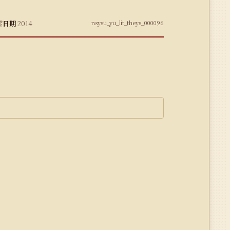
潔
日期
2014
nsysu_yu_lit_theys_000096