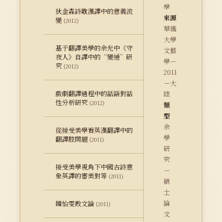
學
狄金森詩歌漢譯中的意義流
來源
變
(2012)
華僑
大學
基于翻譯美學的余光中《守
文藝
夜人》自譯中的“變通”研
學－
究
(2012)
2011
－大
戲劇翻譯過程中的話語對話
陸
性分析研究
(2012)
類
型
余
從接受美學看英漢翻譯中的
學
翻譯腔問題
(2011)
研
究
接受美學視角下中國古詩意
－
象英譯的審美對等
(2011)
碩
士
論
鐘怡雯散文論
(2011)
文