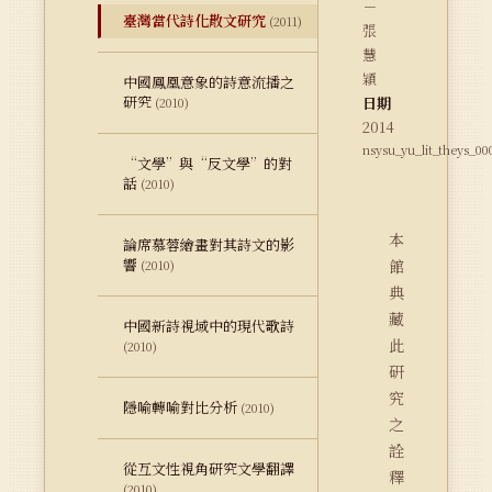
－
臺灣當代詩化散文研究
(2011)
張
慧
穎
中國鳳凰意象的詩意流播之
研究
日期
(2010)
2014
nsysu_yu_lit_theys_00
“文學”與“反文學”的對
話
(2010)
本
論席慕蓉繪畫對其詩文的影
響
館
(2010)
典
藏
中國新詩視域中的現代歌詩
此
(2010)
研
究
隱喻轉喻對比分析
(2010)
之
詮
從互文性視角研究文學翻譯
釋
(2010)