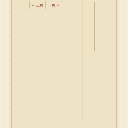
← 上頁
下頁 →
詮
釋
資
料
Dublin
Core