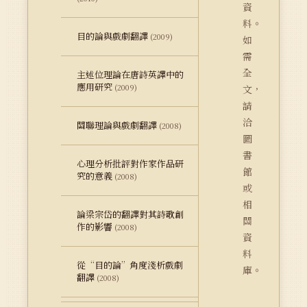
資
料。
目的論與戲劇翻譯
(2009)
如
需
全
主述位理論在唐詩英譯中的
應用研究
(2009)
文，
請
洽
關聯理論與戲劇翻譯
(2008)
圖
書
心理分析批評對作家作品研
館
究的意義
(2008)
或
相
論梁宗岱的翻譯對其詩歌創
關
作的影響
(2008)
資
料
從“目的論”角度淺析戲劇
庫。
翻譯
(2008)