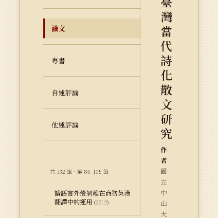
臺
灣
當
論文
代
詩
專書
化
散
自述評論
文
研
他述評論
究
作
者
國
共 132 筆 · 第 86–105 筆
立
中
論語言外殼剝離在商務英漢
翻譯中的運用
(2012)
山
大