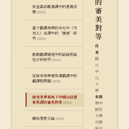
的
狄金森詩歌漢譯中的意義流
審
變
(2012)
美
對
基于翻譯美學的余光中《守
夜人》自譯中的“變通”研
等
究
(2012)
作
者
戲劇翻譯過程中的話語對話
國
性分析研究
(2012)
立
中
從接受美學看英漢翻譯中的
山
翻譯腔問題
(2011)
大
學
來源
接受美學視角下中國古詩意
象英譯的審美對等
(2011)
華中
師范
大學
鐘怡雯散文論
(2011)
外國
語言