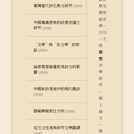
臺灣當代詩化散文研究
學及
(2011)
應用
語言
中國鳳凰意象的詩意流播之
學－
研究
(2010)
2011
－大
“文學”與“反文學”的對
陸
話
(2010)
類
型
余
論席慕蓉繪畫對其詩文的影
學
響
(2010)
研
究
中國新詩視域中的現代歌詩
－
(2010)
碩
士
隱喻轉喻對比分析
論
(2010)
文
－
從互文性視角研究文學翻譯
陳
(2010)