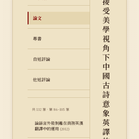
接
受
美
論文
學
視
專書
角
下
自述評論
中
國
他述評論
古
詩
意
共 132 筆 · 第 86–105 筆
象
英
論語言外殼剝離在商務英漢
翻譯中的運用
譯
(2012)