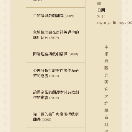
曦
日期
目的論與戲劇翻譯
(2009)
2014
nsysu_yu_lit_theys_00
主述位理論在唐詩英譯中的
應用研究
(2009)
本
館
關聯理論與戲劇翻譯
(2008)
典
藏
心理分析批評對作家作品研
此
究的意義
(2008)
研
究
論梁宗岱的翻譯對其詩歌創
之
作的影響
(2008)
詮
釋
從“目的論”角度淺析戲劇
資
翻譯
(2008)
料。
如