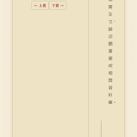
← 上頁
下頁 →
需
全
文，
請
洽
圖
書
館
或
相
關
資
料
庫。
詮