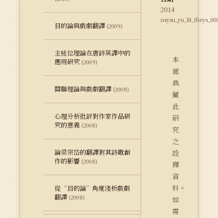
2014
nsysu_yu_lit_theys_0
目的論與戲劇翻譯
(2009)
主述位理論在唐詩英譯中的
本
應用研究
(2009)
館
典
關聯理論與戲劇翻譯
(2008)
藏
此
心理分析批評對作家作品研
研
究的意義
(2008)
究
之
論梁宗岱的翻譯對其詩歌創
詮
作的影響
(2008)
釋
資
料。
從“目的論”角度淺析戲劇
翻譯
(2008)
如
需