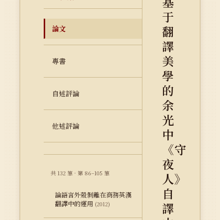
基
于
翻
論文
譯
美
專書
學
的
自述評論
余
光
他述評論
中
《守
夜
共 132 筆 · 第 86–105 筆
人》
自
論語言外殼剝離在商務英漢
翻譯中的運用
譯
(2012)