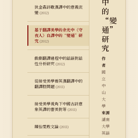
中
狄金森詩歌漢譯中的意義流
的
變
(2012)
“變
通”
基于翻譯美學的余光中《守
夜人》自譯中的“變通”研
研
究
(2012)
究
戲劇翻譯過程中的話語對話
作
性分析研究
(2012)
者
國
立
從接受美學看英漢翻譯中的
中
翻譯腔問題
(2011)
山
大
接受美學視角下中國古詩意
學
象英譯的審美對等
(2011)
來源
湖南
大學
鐘怡雯散文論
(2011)
英語