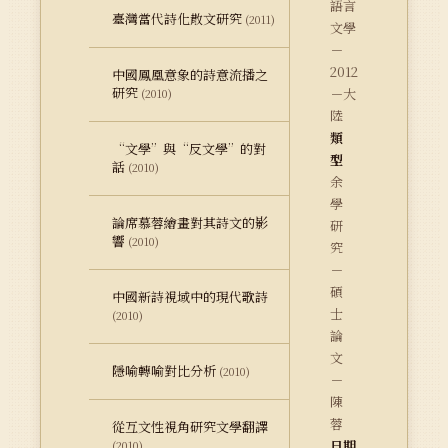
語言
臺灣當代詩化散文研究
(2011)
文學
－
2012
中國鳳凰意象的詩意流播之
研究
－大
(2010)
陸
類
“文學”與“反文學”的對
型
話
(2010)
余
學
論席慕蓉繪畫對其詩文的影
研
響
(2010)
究
－
碩
中國新詩視域中的現代歌詩
士
(2010)
論
文
隱喻轉喻對比分析
(2010)
－
陳
蓉
從互文性視角研究文學翻譯
日期
(2010)