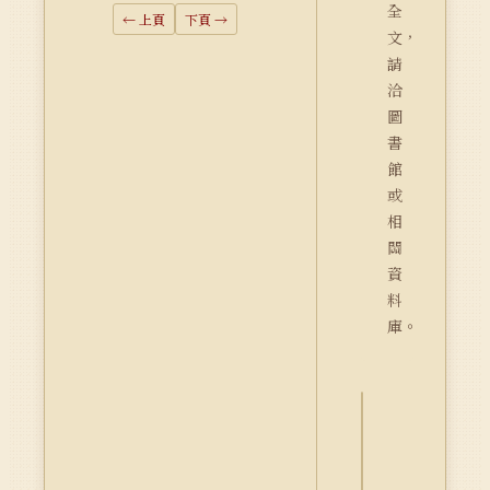
全
← 上頁
下頁 →
文，
請
洽
圖
書
館
或
相
關
資
料
庫。
詮
釋
資