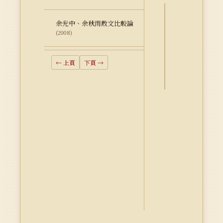
余光中、余秋雨散文比較論
詮
(2008)
釋
資
料
← 上頁
下頁 →
Dublin
Core