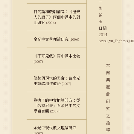
－
鄭
目的論和戲劇翻譯：《溫夫
禎
人的扇子》兩個中譯本的對
玉
比研究
(2006)
日期
2014
余光中文學理論研究
(2006)
nsysu_yu_lit_theys_00
《不可兒戲》兩中譯本比較
(2007)
本
館
傳統與現代的契合：論余光
典
中詩歌創作道路
(2007)
藏
此
為病了的中文把脈開方：從
研
「名家求疪」看余光中的文
究
學語言觀
(2007)
之
詮
余光中現代散文理論研究
釋
(2007)