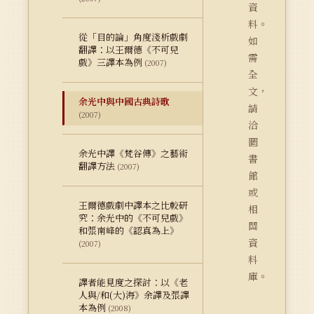
資
料。
從「目的論」角度淺析戲劇
如
翻譯：以王爾德《不可兒
需
戲》三譯本為例
(2007)
全
文，
余光中與中國古典詩歌
請
(2007)
洽
圖
余光中譯《梵谷傳》之藝術
書
翻譯方法
(2007)
館
或
王爾德戲劇中譯本之比較研
相
究：余光中的《不可兒戲》
關
和張南峰的《認真為上》
資
(2007)
料
庫。
譯者能見度之探討：以《老
人與/和(大)海》余譯及張譯
本為例
(2008)