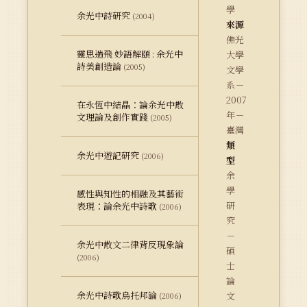
學
余光中詩研究
(2004)
來源
佛光
靈思遄飛 妙語解頤 : 余光中
大學
詩美創造論
(2005)
文學
系－
2007
在永恆中結晶：論余光中散
年－
文理論及創作實踐
(2005)
臺灣
類
余光中遊記研究
(2006)
型
余
學
感性與知性的相融及其藝術
研
表現：論余光中詩歌
(2006)
究
－
余光中散文二律背反現象論
碩
(2006)
士
論
余光中詩歌烏托邦論
文
(2006)