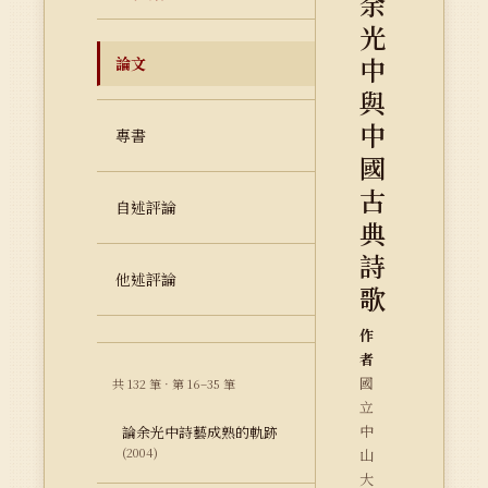
余
光
中
論文
與
中
專書
國
古
自述評論
典
詩
他述評論
歌
作
者
國
共 132 筆 · 第 16–35 筆
立
中
論余光中詩藝成熟的軌跡
(2004)
山
大