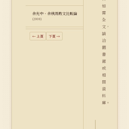
如
需
余光中、余秋雨散文比較論
(2008)
全
文，
請
← 上頁
下頁 →
洽
圖
書
館
或
相
關
資
料
庫。