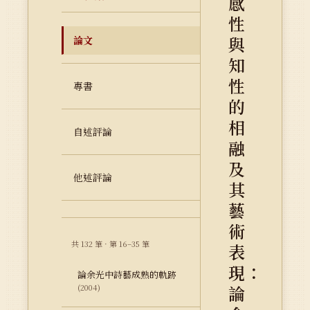
感
性
與
論文
知
性
專書
的
相
自述評論
融
及
他述評論
其
藝
術
共 132 筆 · 第 16–35 筆
表
現：
論余光中詩藝成熟的軌跡
論
(2004)