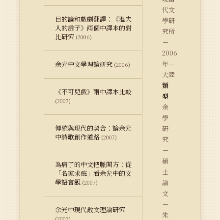
代文
目的論和戲劇翻譯：《溫夫
學研
人的扇子》兩個中譯本的對
究所
比研究
(2006)
－
2006
年－
余光中文學理論研究
(2006)
大陸
類
《不可兒戲》兩中譯本比較
型
(2007)
余
學
傳統與現代的契合：論余光
研
中詩歌創作道路
(2007)
究
－
碩
為病了的中文把脈開方：從
士
「名家求疪」看余光中的文
學語言觀
論
(2007)
文
－
余光中現代散文理論研究
朱
(2007)