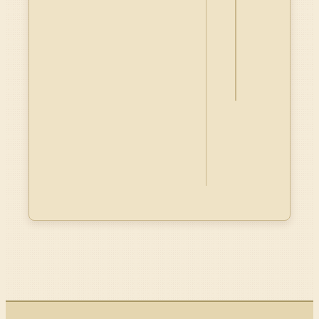
詮
釋
資
料
Dublin
Core