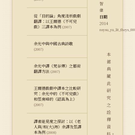
智
偉
從「目的論」角度淺析戲劇
日期
翻譯：以王爾德《不可兒
2014
戲》三譯本為例
(2007)
nsysu_yu_lit_theys_00
余光中與中國古典詩歌
(2007)
本
館
余光中譯《梵谷傳》之藝術
典
翻譯方法
(2007)
藏
此
王爾德戲劇中譯本之比較研
研
究：余光中的《不可兒戲》
究
和張南峰的《認真為上》
之
(2007)
詮
釋
譯者能見度之探討：以《老
資
人與/和(大)海》余譯及張譯
本為例
(2008)
料。