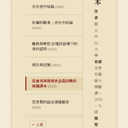
本
在永恒中結晶
(2005)
作
者
壯麗的歌者：余光中詩論
國
(2004)
立
中
山
離散與鄉愁:后殖民語境下的
身份認同
大
(2012)
學
來源
再生與流變
(2003)
北京
外國
語大
從審美再現看狄金森詩歌的
兩個譯本
(2015)
學翻
譯－
2015
張家聲的語言演播藝術
－大
(2015)
陸
類
型
← 上頁