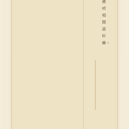
館
或
相
關
資
料
庫。
詮
釋
資
料
Dublin
Core