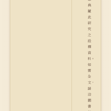
典
藏
此
研
究
之
詮
釋
資
料。
如
需
全
文，
請
洽
圖
書