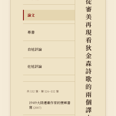
從
審
美
論文
再
現
專書
看
狄
自述評論
金
森
他述評論
詩
歌
的
共 132 筆 · 第 126–132 筆
兩
個
1949大陸遷臺作家的懷鄉書
寫
譯
(2007)