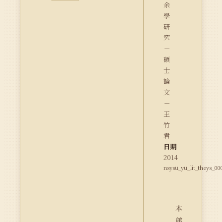
余
學
研
究
－
碩
士
論
文
－
王
竹
君
日期
2014
nsysu_yu_lit_theys_00
本
館