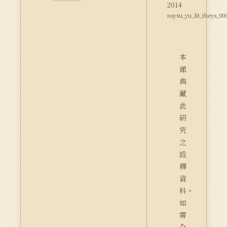
2014
nsysu_yu_lit_theys_00
本
館
典
藏
此
研
究
之
詮
釋
資
料。
如
需