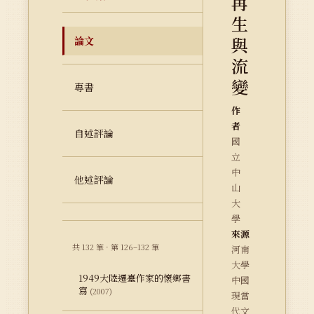
再
生
與
論文
流
變
專書
作
者
自述評論
國
立
中
他述評論
山
大
學
來源
共 132 筆 · 第 126–132 筆
河南
大學
1949大陸遷臺作家的懷鄉書
中國
寫
(2007)
現當
代文