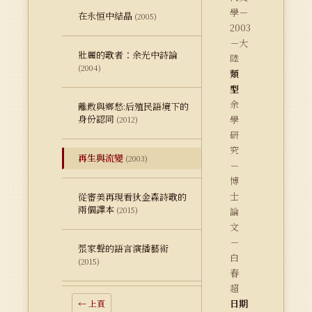
學－
在永恒中結晶
(2005)
2003
－大
壯麗的歌者：余光中詩論
陸
(2004)
類
型
余
離散與鄉愁:后殖民語境下的
身份認同
學
(2012)
研
究
再生與流變
(2003)
－
博
士
從審美再現看狄金森詩歌的
兩個譯本
(2015)
論
文
－
張家聲的語言演播藝術
白
(2015)
春
超
日期
← 上頁