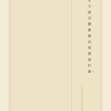
全
文，
請
洽
圖
書
館
或
相
關
資
料
庫。
詮
釋
資