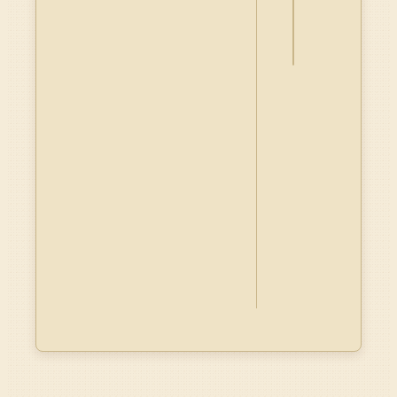
料
Dublin
Core