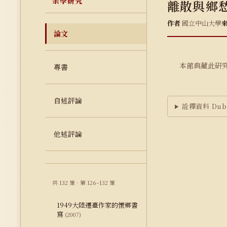
余學研究
離散與鄉
作者
國立中山大學
論文
本館典藏此研
專書
自述評論
詮釋資料 Dubl
他述評論
共 132 筆 · 第 126–132 筆
1949大陸遷臺作家的懷鄉書
寫
(2007)