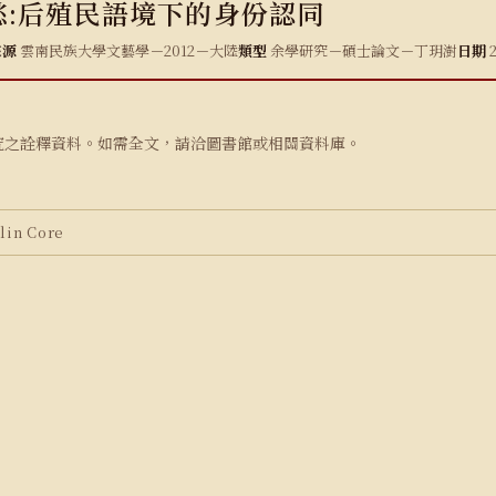
愁:后殖民語境下的身份認同
來源
雲南民族大學文藝學－2012－大陸
類型
余學研究－碩士論文－丁玥澍
日期
2
究之詮釋資料。如需全文，請洽圖書館或相關資料庫。
in Core