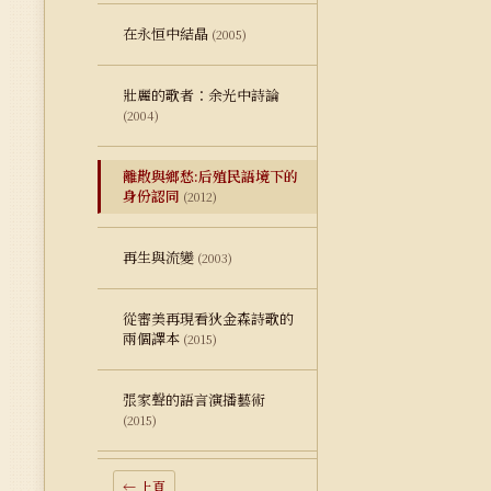
在永恒中結晶
(2005)
壯麗的歌者：余光中詩論
(2004)
離散與鄉愁:后殖民語境下的
身份認同
(2012)
再生與流變
(2003)
從審美再現看狄金森詩歌的
兩個譯本
(2015)
張家聲的語言演播藝術
(2015)
← 上頁