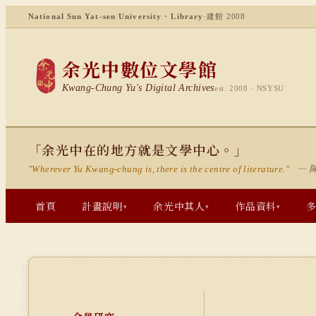
National Sun Yat-sen University · Library
·
建館 2008
余光中數位文學館
Kwang-Chung Yu's Digital Archives
est. 2008 · NSYSU
「余光中在的地方就是文學中心。」
— 
"Wherever Yu Kwang-chung is, there is the centre of literature."
首頁
計畫說明
余光中其人
作品資料
▾
▾
▾