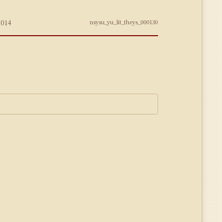
014
nsysu_yu_lit_theys_000130