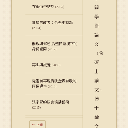
在永恒中結晶
關
(2005)
學
壯麗的歌者：余光中詩論
術
(2004)
論
文
離散與鄉愁:后殖民語境下的
身份認同
(2012)
（含
碩
再生與流變
(2003)
士
論
從審美再現看狄金森詩歌的
兩個譯本
(2015)
文、
博
張家聲的語言演播藝術
士
(2015)
論
← 上頁
文