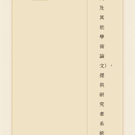
及
其
他
學
術
論
文），
提
供
研
究
者
系
統