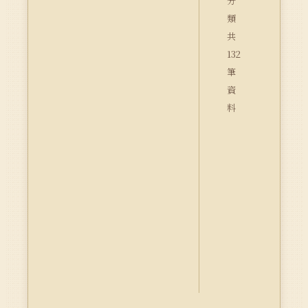
分
類
共
132
筆
資
料