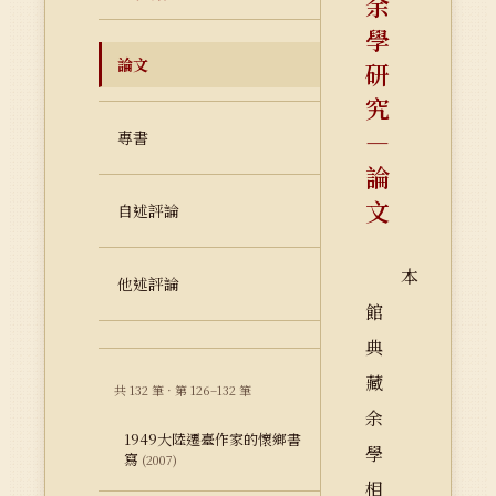
余
學
論文
研
究
—
專書
論
文
自述評論
本
他述評論
館
典
藏
共 132 筆 · 第 126–132 筆
余
1949大陸遷臺作家的懷鄉書
學
寫
(2007)
相