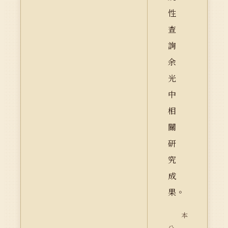
性
查
詢
余
光
中
相
關
研
究
成
果。
本