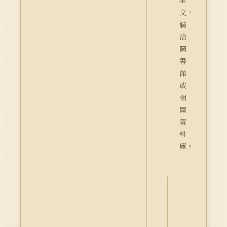
全
文，
請
洽
圖
書
館
或
相
關
資
料
庫。
詮
釋
資