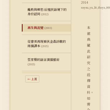
2014
nsysu_yu_lit_theys_00
離散與鄉愁:后殖民語境下的
身份認同
(2012)
本
再生與流變
(2003)
館
典
從審美再現看狄金森詩歌的
藏
兩個譯本
(2015)
此
研
張家聲的語言演播藝術
究
(2015)
之
詮
← 上頁
釋
資
料。
如
需