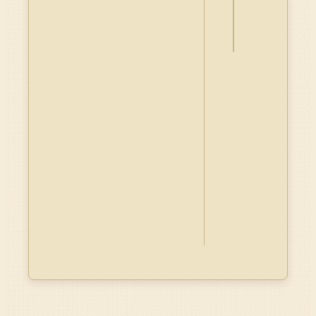
料
Dublin
Core