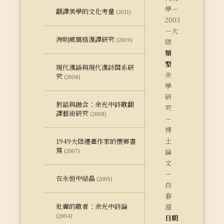
學－
翻譯美學的文化考量
(2011)
2003
－大
海明威風格漢譯研究
(2009)
陸
類
型
現代漢語與現代漢詩關系研
余
究
(2008)
學
研
對話與融合：余光中詩歌翻
究
譯藝術研究
(2008)
－
博
士
1949大陸遷臺作家的懷鄉書
寫
(2007)
論
文
－
在永恒中結晶
(2005)
白
春
壯麗的歌者：余光中詩論
超
(2004)
日期