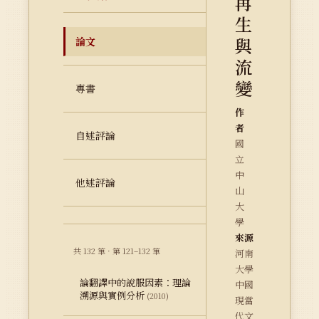
再
生
與
論文
流
變
專書
作
者
自述評論
國
立
中
他述評論
山
大
學
來源
共 132 筆 · 第 121–132 筆
河南
大學
論翻譯中的說服因素：理論
中國
溯源與實例分析
(2010)
現當
代文