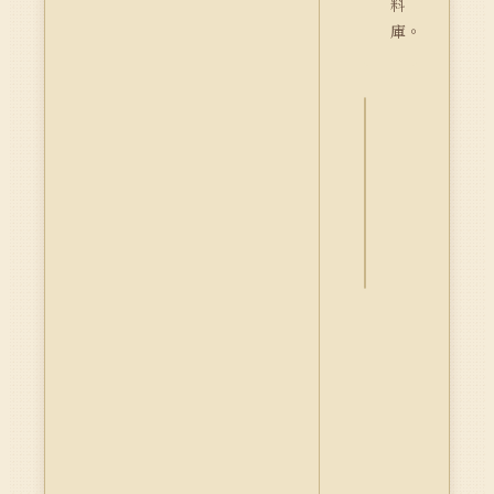
料
庫。
詮
釋
資
料
Dublin
Core