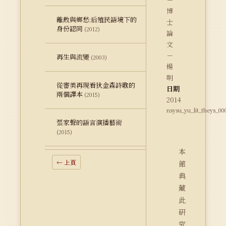
博
離散與鄉愁:后殖民語境下的
士
身份認同
(2012)
論
文
－
再生與流變
(2003)
楊
明
從審美再現看狄金森詩歌的
日期
兩個譯本
(2015)
2014
nsysu_yu_lit_theys_00
張家聲的語言演播藝術
(2015)
本
← 上頁
館
典
藏
此
研
究