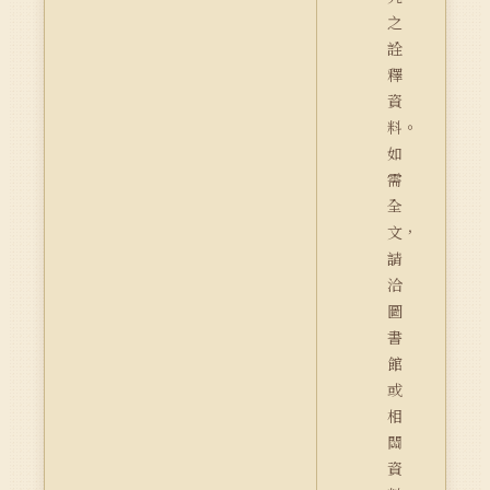
之
詮
釋
資
料。
如
需
全
文，
請
洽
圖
書
館
或
相
關
資