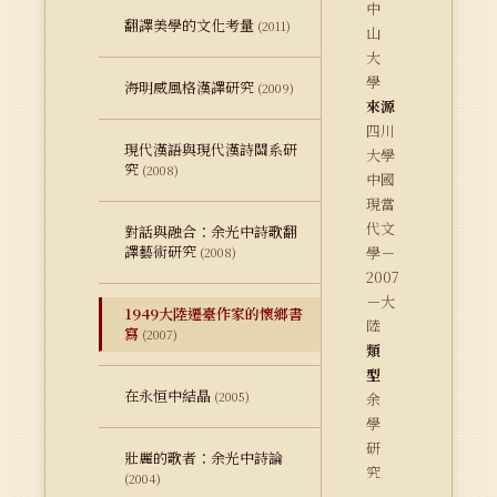
中
翻譯美學的文化考量
(2011)
山
大
學
海明威風格漢譯研究
(2009)
來源
四川
現代漢語與現代漢詩關系研
大學
究
(2008)
中國
現當
代文
對話與融合：余光中詩歌翻
譯藝術研究
學－
(2008)
2007
－大
1949大陸遷臺作家的懷鄉書
陸
寫
(2007)
類
型
在永恒中結晶
(2005)
余
學
研
壯麗的歌者：余光中詩論
究
(2004)
－