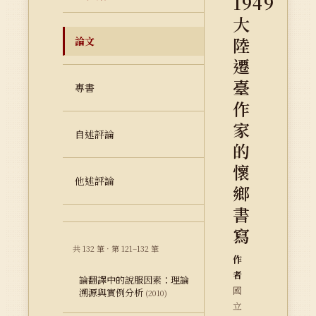
1949
大
陸
論文
遷
臺
專書
作
家
自述評論
的
懷
他述評論
鄉
書
寫
共 132 筆 · 第 121–132 筆
作
者
論翻譯中的說服因素：理論
國
溯源與實例分析
(2010)
立