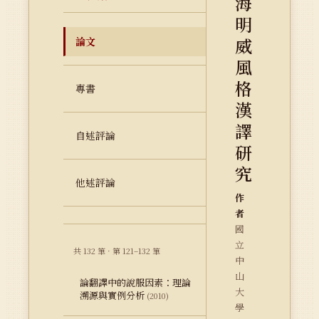
海
明
威
論文
風
格
專書
漢
譯
自述評論
研
究
他述評論
作
者
國
立
共 132 筆 · 第 121–132 筆
中
山
論翻譯中的說服因素：理論
大
溯源與實例分析
(2010)
學