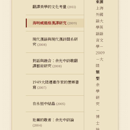
來源
翻譯美學的文化考量
(2011)
上海
外國
語大
海明威風格漢譯研究
(2009)
學英
語語
現代漢語與現代漢詩關系研
言文
究
(2008)
學－
2009
－大
對話與融合：余光中詩歌翻
陸
譯藝術研究
(2008)
類
型
1949大陸遷臺作家的懷鄉書
余
寫
(2007)
學
研
在永恒中結晶
究
(2005)
－
博
壯麗的歌者：余光中詩論
士
(2004)
論