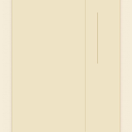
詮
釋
資
料
Dublin
Core