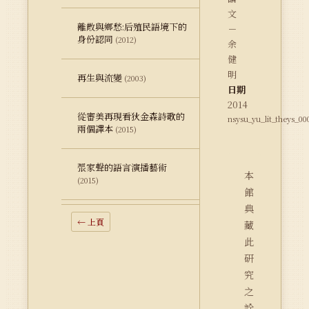
文
離散與鄉愁:后殖民語境下的
－
身份認同
(2012)
余
健
明
再生與流變
(2003)
日期
2014
從審美再現看狄金森詩歌的
nsysu_yu_lit_theys_00
兩個譯本
(2015)
張家聲的語言演播藝術
本
(2015)
館
典
← 上頁
藏
此
研
究
之
詮