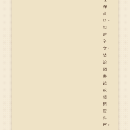
釋
資
料。
如
需
全
文，
請
洽
圖
書
館
或
相
關
資
料
庫。