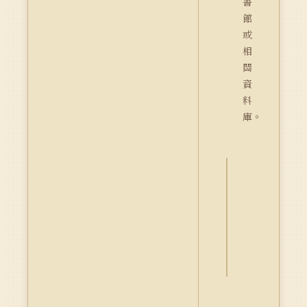
書
館
或
相
關
資
料
庫。
詮
釋
資
料
Dublin
Core