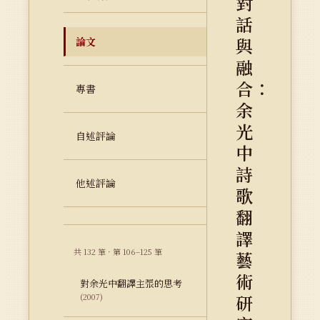
對
話
與
論文
融
合：
專書
余
光
自述評論
中
詩
他述評論
歌
翻
譯
共 132 筆 · 第 106–125 筆
藝
術
對余光中翻譯主張的思考
研
(2007)