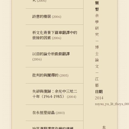
究
(2006)
類
型
余
詩意的棲居
(2006)
學
研
析文化背景下篇章翻譯中的
究
銜接的因素
(2006)
－
博
士
以目的論分析戲劇翻譯
(2006)
論
文
－
批判的與闡釋的
(2005)
江
藝
失卻與復歸：余光中三地二
日期
十年（1964-1985）
(2004)
2014
nsysu_yu_lit_theys_00
在永恒里結晶
(2003)
本
論英漢翻譯寫作學的建構