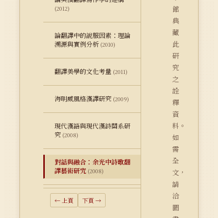
館
(2012)
典
藏
論翻譯中的說服因素：理論
此
溯源與實例分析
(2010)
研
究
翻譯美學的文化考量
(2011)
之
詮
海明威風格漢譯研究
(2009)
釋
資
料。
現代漢語與現代漢詩關系研
究
(2008)
如
需
全
對話與融合：余光中詩歌翻
譯藝術研究
(2008)
文，
請
洽
← 上頁
下頁 →
圖