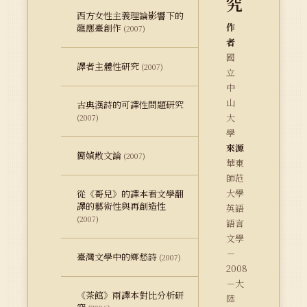
究
西方女性主義理論影響下的
作
龍應臺創作
(2007)
者
國
譯者主體性研究
(2007)
立
中
山
古典漢詩的可譯性問題研究
大
(2007)
學
來源
簡媜散文論
(2007)
華東
師范
大學
從《哥兒》的譯本看文學翻
譯的藝術性與再創造性
英語
(2007)
語言
文學
－
臺灣文學中的鄉愁詩
(2007)
2008
－大
《茶館》兩譯本對比分析研
陸