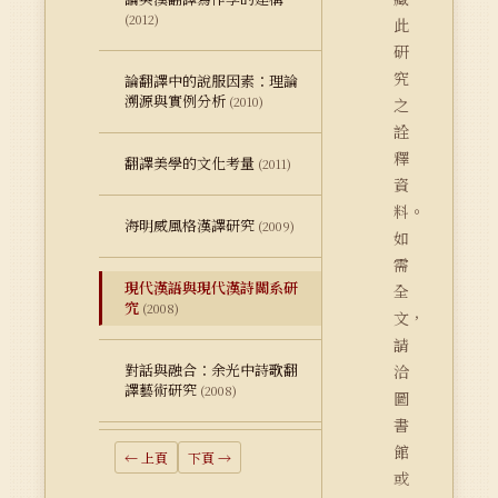
(2012)
此
研
究
論翻譯中的說服因素：理論
溯源與實例分析
(2010)
之
詮
釋
翻譯美學的文化考量
(2011)
資
料。
海明威風格漢譯研究
(2009)
如
需
現代漢語與現代漢詩關系研
全
究
(2008)
文，
請
對話與融合：余光中詩歌翻
洽
譯藝術研究
(2008)
圖
書
館
← 上頁
下頁 →
或