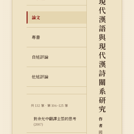
現
代
漢
論文
語
與
專書
現
代
自述評論
漢
詩
他述評論
關
系
研
共 132 筆 · 第 106–125 筆
究
對余光中翻譯主張的思考
作
(2007)
者
國