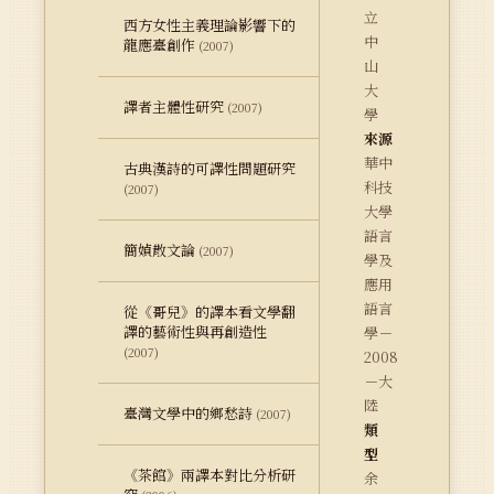
立
西方女性主義理論影響下的
中
龍應臺創作
(2007)
山
大
譯者主體性研究
(2007)
學
來源
華中
古典漢詩的可譯性問題研究
科技
(2007)
大學
語言
簡媜散文論
(2007)
學及
應用
語言
從《哥兒》的譯本看文學翻
譯的藝術性與再創造性
學－
(2007)
2008
－大
陸
臺灣文學中的鄉愁詩
(2007)
類
型
《茶館》兩譯本對比分析研
余