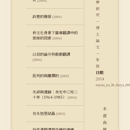
究
(2006)
學
研
究
詩意的棲居
(2006)
－
博
析文化背景下篇章翻譯中的
士
銜接的因素
(2006)
論
文
－
以目的論分析戲劇翻譯
朱
(2006)
恒
日期
批判的與闡釋的
(2005)
2014
nsysu_yu_lit_theys_00
失卻與復歸：余光中三地二
十年（1964-1985）
(2004)
本
在永恒里結晶
(2003)
館
典
藏
論英漢翻譯寫作學的建構