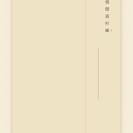
相
關
資
料
庫。
詮
釋
資
料
Dublin
Core