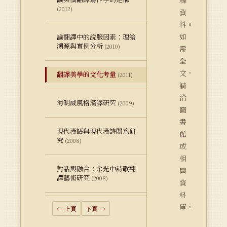
釋
(2012)
資
料。
如
論翻譯中的說服因素：理論
溯源與實例分析
(2010)
需
全
文，
翻譯美學的文化考量
(2011)
請
洽
海明威風格漢譯研究
(2009)
圖
書
現代漢語與現代漢詩關系研
館
究
(2008)
或
相
對話與融合：余光中詩歌翻
關
譯藝術研究
(2008)
資
料
庫。
← 上頁
下頁 →