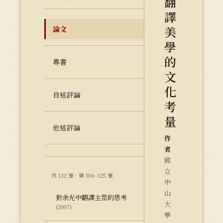
翻
譯
美
論文
學
的
專書
文
化
自述評論
考
量
他述評論
作
者
國
立
共 132 筆 · 第 106–125 筆
中
山
對余光中翻譯主張的思考
大
(2007)
學