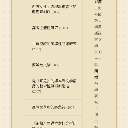
來源
西方女性主義理論影響下的
上海
龍應臺創作
(2007)
外國
語大
學英
譯者主體性研究
(2007)
語語
言文
古典漢詩的可譯性問題研究
學－
(2007)
2011
－大
陸
簡媜散文論
(2007)
類
型
從《哥兒》的譯本看文學翻
余
譯的藝術性與再創造性
學
(2007)
研
究
臺灣文學中的鄉愁詩
(2007)
－
博
士
《茶館》兩譯本對比分析研
論