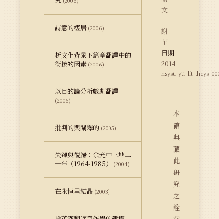
究
(2006)
文
－
詩意的棲居
(2006)
謝
華
日期
析文化背景下篇章翻譯中的
2014
銜接的因素
(2006)
nsysu_yu_lit_theys_00
以目的論分析戲劇翻譯
(2006)
本
館
批判的與闡釋的
(2005)
典
藏
失卻與復歸：余光中三地二
此
十年（1964-1985）
(2004)
研
究
在永恒里結晶
(2003)
之
詮
論英漢翻譯寫作學的建構