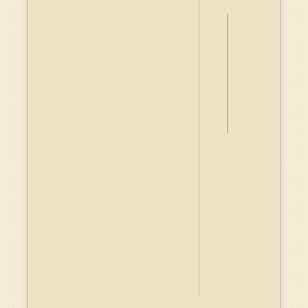
詮
釋
資
料
Dublin
Core