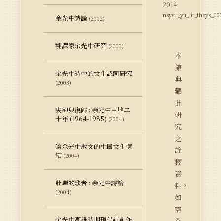
2014
nsysu_yu_lit_theys_00
余光中詩論
(2002)
翻譯家余光中研究
(2003)
本
館
余光中詩中的文化認同研究
典
(2003)
藏
此
失卻與復歸 : 余光中三地二
研
十年 (1964-1985)
(2004)
究
之
論余光中散文的中國文化情
詮
結
(2004)
釋
資
壯麗的歌者 : 余光中詩論
料。
(2004)
如
需
余光中高雄時期現代詩創作