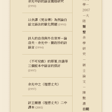
余光中詩的語言風格研究
學－
(1993)
2007
－大
以余譯《梵谷傳》為例論白
陸
話文語法的歐化問題
(1993)
類
型
余
詩人的自我與外在世界－論
洛夫、余光中、簡政珍的詩
學
語言
(1994)
研
究
－
《不可兒戲》的原著,仿諧等
碩
三個版本中語言的探討
士
(1997)
論
文
余光中之《理想丈夫》
－
(1997)
陳
艷
評王爾德《理想丈夫》二中
濃
譯本
(2001)
日期