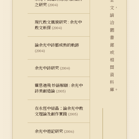
全
之研究
(2004)
文，
請
現代散文風貌研究 : 余光中
洽
散文新探
(2004)
圖
書
館
論余光中詩藝成熟的軌跡
(2004)
或
相
關
余光中詩研究
(2004)
資
料
靈思遄飛 妙語解頤 : 余光中
庫。
詩美創造論
(2005)
在永恆中結晶：論余光中散
文理論及創作實踐
(2005)
詮
釋
余光中遊記研究
(2006)
資