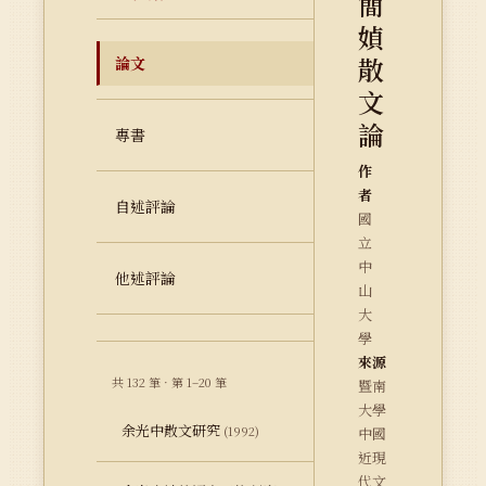
簡
媜
散
論文
文
論
專書
作
者
自述評論
國
立
中
他述評論
山
大
學
來源
共 132 筆 · 第 1–20 筆
暨南
大學
余光中散文研究
(1992)
中國
近現
代文