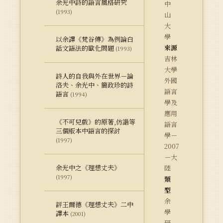
余光中詩的語言風格研究
中
(1993)
山
大
學
以余譯《梵谷傳》為例論白
來源
話文語法的歐化問題
(1993)
吉林
大學
詩人的自我與外在世界－論
外國
洛夫、余光中、簡政珍的詩
語言
語言
(1994)
學及
應用
《不可兒戲》的原著,仿諧等
語言
三個版本中語言的探討
學－
(1997)
2007
－大
余光中之《理想丈夫》
陸
(1997)
類
型
余
評王爾德《理想丈夫》二中
學
譯本
(2001)
研