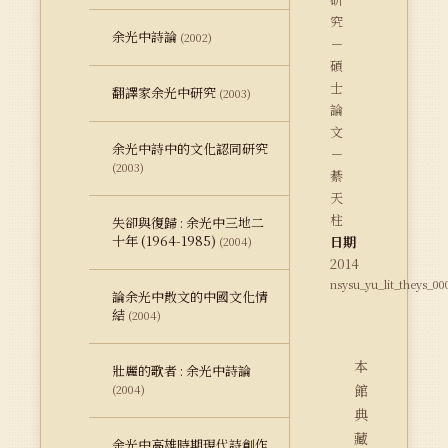
究
余光中詩論
(2002)
－
碩
士
翻譯家余光中研究
(2003)
論
文
余光中詩中的文化認同研究
－
(2003)
綦
天
柱
失卻與復歸 : 余光中三地二
十年 (1964-1985)
日期
(2004)
2014
nsysu_yu_lit_theys_00
論余光中散文的中國文化情
結
(2004)
本
壯麗的歌者 : 余光中詩論
館
(2004)
典
藏
余光中高雄時期現代詩創作