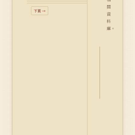
關
下頁 →
資
料
庫。
詮
釋
資
料
Dublin
Core