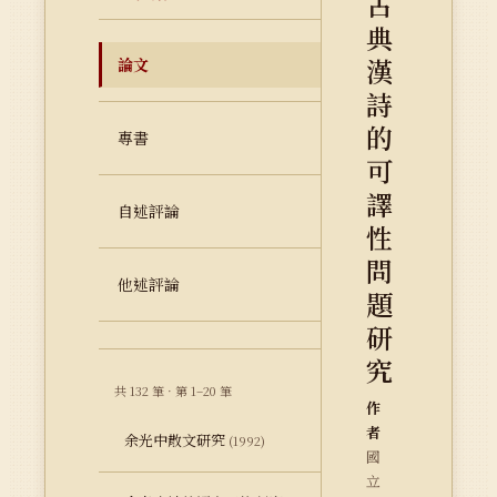
古
典
漢
論文
詩
的
專書
可
譯
自述評論
性
問
他述評論
題
研
究
共 132 筆 · 第 1–20 筆
作
者
余光中散文研究
(1992)
國
立