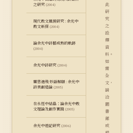
此
之研究
(2004)
研
究
現代散文風貌研究 : 余光中
之
散文新探
(2004)
詮
釋
論余光中詩藝成熟的軌跡
資
(2004)
料。
如
余光中詩研究
(2004)
需
全
靈思遄飛 妙語解頤 : 余光中
文，
詩美創造論
(2005)
請
洽
在永恆中結晶：論余光中散
圖
文理論及創作實踐
(2005)
書
館
或
余光中遊記研究
(2006)
相