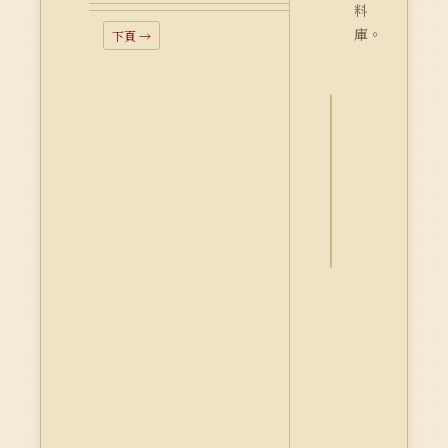
料
庫。
下頁 →
詮
釋
資
料
Dublin
Core