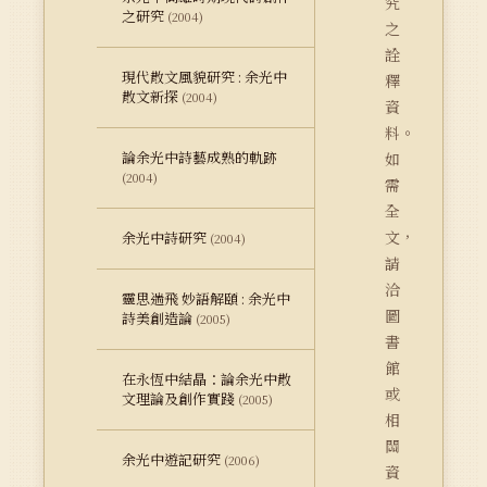
究
之研究
(2004)
之
詮
現代散文風貌研究 : 余光中
釋
散文新探
(2004)
資
料。
論余光中詩藝成熟的軌跡
如
(2004)
需
全
文，
余光中詩研究
(2004)
請
洽
靈思遄飛 妙語解頤 : 余光中
圖
詩美創造論
(2005)
書
館
在永恆中結晶：論余光中散
或
文理論及創作實踐
(2005)
相
關
余光中遊記研究
(2006)
資