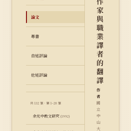
作
家
與
論文
職
業
專書
譯
者
自述評論
的
翻
他述評論
譯
作
者
國
共 132 筆 · 第 1–20 筆
立
中
余光中散文研究
(1992)
山
大