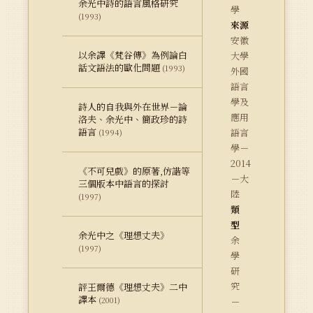
余光中詩的語言風格研究
學
(1993)
來源
安徽
以余譯《梵谷傳》為例論白
大學
話文語法的歐化問題
(1993)
外國
語言
學及
詩人的自我與外在世界－論
應用
洛夫、余光中、簡政珍的詩
語言
語言
(1994)
學－
2014
《不可兒戲》的原著,仿諧等
－大
三個版本中語言的探討
陸
(1997)
類
型
余光中之《理想丈夫》
余
(1997)
學
研
究
評王爾德《理想丈夫》二中
譯本
(2001)
－