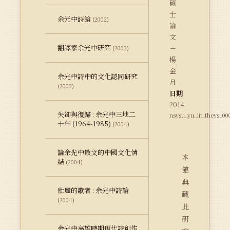
碩
士
余光中詩論
(2002)
論
文
翻譯家余光中研究
－
(2003)
楊
金
余光中詩中的文化認同研究
月
(2003)
日期
2014
失卻與復歸 : 余光中三地二
nsysu_yu_lit_theys_00
十年 (1964-1985)
(2004)
論余光中散文的中國文化情
本
結
(2004)
館
典
壯麗的歌者 : 余光中詩論
藏
(2004)
此
研
余光中高雄時期現代詩創作