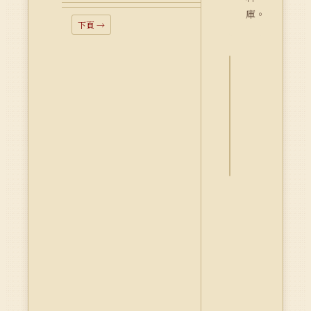
庫。
下頁 →
詮
釋
資
料
Dublin
Core