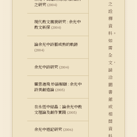
之
之研究
(2004)
詮
釋
現代散文風貌研究 : 余光中
資
散文新探
(2004)
料。
如
論余光中詩藝成熟的軌跡
需
(2004)
全
文，
余光中詩研究
(2004)
請
洽
靈思遄飛 妙語解頤 : 余光中
圖
詩美創造論
(2005)
書
館
或
在永恆中結晶：論余光中散
文理論及創作實踐
(2005)
相
關
資
余光中遊記研究
(2006)
料