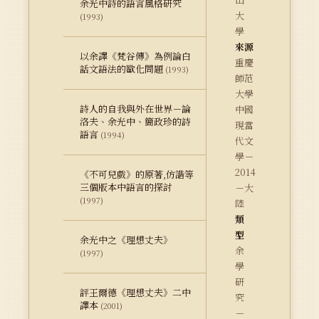
余光中詩的語言風格研究
大
(1993)
學
來源
以余譯《梵谷傳》為例論白
重慶
話文語法的歐化問題
(1993)
師范
大學
詩人的自我與外在世界－論
中國
洛夫、余光中、簡政珍的詩
現當
語言
(1994)
代文
學－
2014
《不可兒戲》的原著,仿諧等
三個版本中語言的探討
－大
(1997)
陸
類
型
余光中之《理想丈夫》
余
(1997)
學
研
評王爾德《理想丈夫》二中
究
譯本
(2001)
－