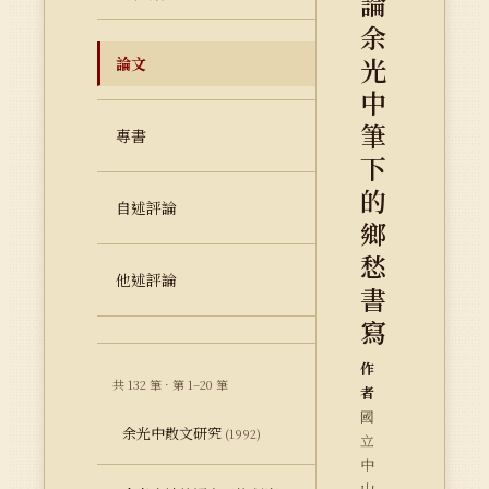
論
余
光
論文
中
筆
專書
下
的
自述評論
鄉
愁
他述評論
書
寫
作
共 132 筆 · 第 1–20 筆
者
國
余光中散文研究
(1992)
立
中
山