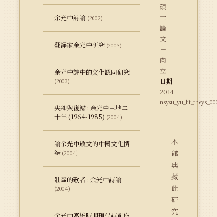
碩
士
余光中詩論
(2002)
論
文
翻譯家余光中研究
(2003)
－
向
立
余光中詩中的文化認同研究
日期
(2003)
2014
nsysu_yu_lit_theys_00
失卻與復歸 : 余光中三地二
十年 (1964-1985)
(2004)
本
論余光中散文的中國文化情
結
館
(2004)
典
藏
壯麗的歌者 : 余光中詩論
此
(2004)
研
究
余光中高雄時期現代詩創作