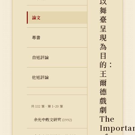
以
舞
臺
論文
呈
現
專書
為
目
自述評論
的：
王
他述評論
爾
德
戲
共 132 筆 · 第 1–20 筆
劇
The
余光中散文研究
(1992)
Importa