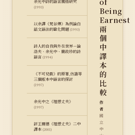
of
余光中詩的語言風格研究
(1993)
Being
Earnest
以余譯《梵谷傳》為例論白
兩
話文語法的歐化問題
(1993)
個
中
詩人的自我與外在世界－論
洛夫、余光中、簡政珍的詩
譯
語言
(1994)
本
的
《不可兒戲》的原著,仿諧等
三個版本中語言的探討
比
(1997)
較
余光中之《理想丈夫》
作
(1997)
者
國
立
評王爾德《理想丈夫》二中
中
譯本
(2001)