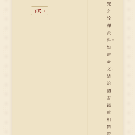
究
之
下頁 →
詮
釋
資
料。
如
需
全
文，
請
洽
圖
書
館
或
相
關
資