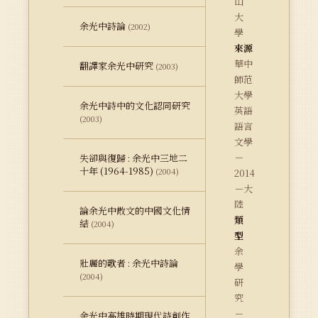
山
大
余光中詩論
(2002)
學
來源
華中
翻譯家余光中研究
(2003)
師范
大學
余光中詩中的文化認同研究
英語
(2003)
語言
文學
－
失卻與復歸 : 余光中三地二
十年 (1964-1985)
(2004)
2014
－大
陸
論余光中散文的中國文化情
類
結
(2004)
型
余
壯麗的歌者 : 余光中詩論
學
(2004)
研
究
－
余光中高雄時期現代詩創作