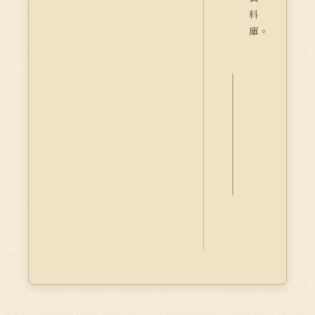
料
庫。
詮
釋
資
料
Dublin
Core