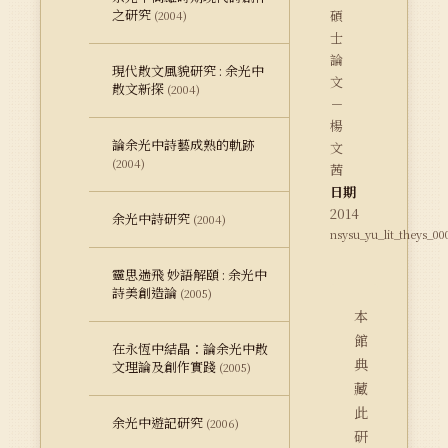
之研究
碩
(2004)
士
論
現代散文風貌研究 : 余光中
文
散文新探
(2004)
－
楊
論余光中詩藝成熟的軌跡
文
(2004)
茜
日期
2014
余光中詩研究
(2004)
nsysu_yu_lit_theys_00
靈思遄飛 妙語解頤 : 余光中
詩美創造論
(2005)
本
館
在永恆中結晶：論余光中散
典
文理論及創作實踐
(2005)
藏
此
余光中遊記研究
(2006)
研