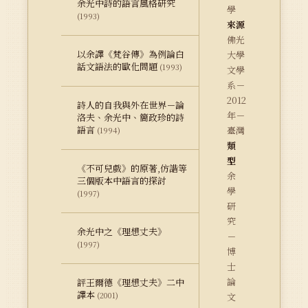
余光中詩的語言風格研究
學
(1993)
來源
佛光
以余譯《梵谷傳》為例論白
大學
話文語法的歐化問題
(1993)
文學
系－
2012
詩人的自我與外在世界－論
年－
洛夫、余光中、簡政珍的詩
語言
臺灣
(1994)
類
型
《不可兒戲》的原著,仿諧等
余
三個版本中語言的探討
學
(1997)
研
究
余光中之《理想丈夫》
－
(1997)
博
士
論
評王爾德《理想丈夫》二中
譯本
(2001)
文