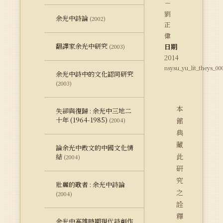
－
劉
余光中詩論
(2002)
正
偉
翻譯家余光中研究
日期
(2003)
2014
nsysu_yu_lit_theys_0
余光中詩中的文化認同研究
(2003)
本
失卻與復歸 : 余光中三地二
十年 (1964-1985)
館
(2004)
典
藏
論余光中散文的中國文化情
此
結
(2004)
研
究
壯麗的歌者 : 余光中詩論
之
(2004)
詮
釋
余光中高雄時期現代詩創作