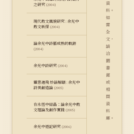
資
之研究
(2004)
料。
如
現代散文風貌研究 : 余光中
需
散文新探
(2004)
全
文，
論余光中詩藝成熟的軌跡
請
(2004)
洽
圖
余光中詩研究
(2004)
書
館
或
靈思遄飛 妙語解頤 : 余光中
詩美創造論
(2005)
相
關
資
在永恆中結晶：論余光中散
文理論及創作實踐
(2005)
料
庫。
余光中遊記研究
(2006)