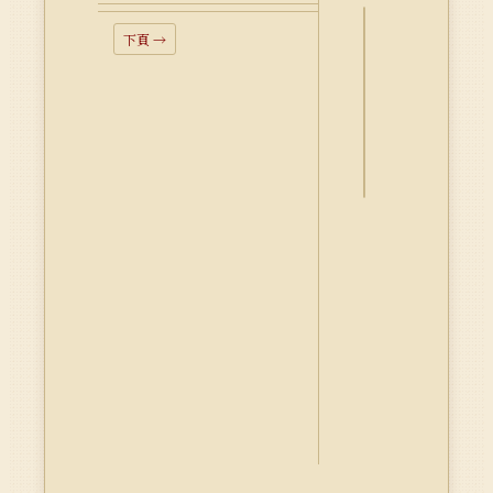
下頁 →
詮
釋
資
料
Dublin
Core