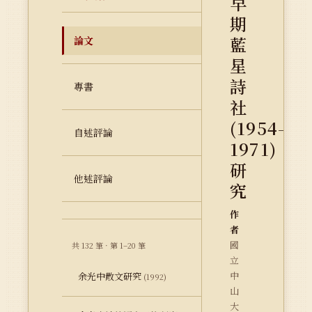
早
期
藍
論文
星
詩
專書
社
(1954-
自述評論
1971)
研
他述評論
究
作
者
國
共 132 筆 · 第 1–20 筆
立
中
余光中散文研究
(1992)
山
大