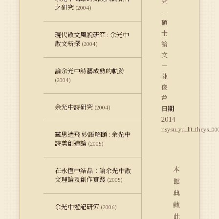
究
之研究
(2004)
－
碩
士
現代散文風貌研究 : 余光中
散文新探
論
(2004)
文
－
論余光中詩藝成熟的軌跡
陳
(2004)
俊
益
余光中詩研究
(2004)
日期
2014
nsysu_yu_lit_theys_00
靈思遄飛 妙語解頤 : 余光中
詩美創造論
(2005)
本
在永恆中結晶：論余光中散
文理論及創作實踐
(2005)
館
典
藏
余光中遊記研究
(2006)
此