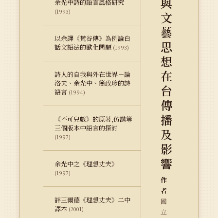
與
余光中詩的語言風格研究
(1993)
文
藝
以余譯《梵谷傳》為例論白
思
話文語法的歐化問題
(1993)
想
在
詩人的自我與外在世界－論
洛夫、余光中、簡政珍的詩
台
語言
(1994)
傳
播
《不可兒戲》的原著,仿諧等
三個版本中語言的探討
及
(1997)
影
響
余光中之《理想丈夫》
(1997)
作
者
評王爾德《理想丈夫》二中
國
譯本
(2001)
立