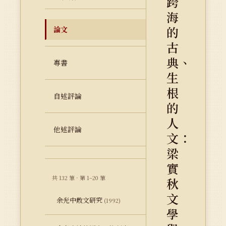
跨
海
的
論文
古
典、
專書
生
根
自述評論
的
人
他述評論
文：
梁
實
共 132 筆 · 第 1–20 筆
秋
文
余光中散文研究
(1992)
學