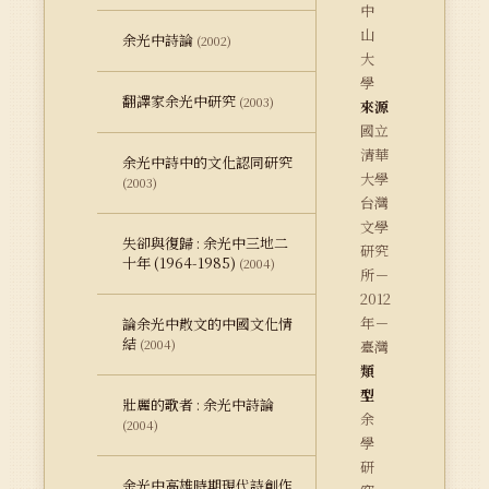
中
山
余光中詩論
(2002)
大
學
翻譯家余光中研究
(2003)
來源
國立
清華
余光中詩中的文化認同研究
大學
(2003)
台灣
文學
失卻與復歸 : 余光中三地二
研究
十年 (1964-1985)
(2004)
所－
2012
年－
論余光中散文的中國文化情
結
(2004)
臺灣
類
型
壯麗的歌者 : 余光中詩論
余
(2004)
學
研
余光中高雄時期現代詩創作