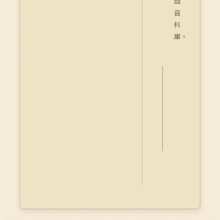
關
資
料
庫。
詮
釋
資
料
Dublin
Core