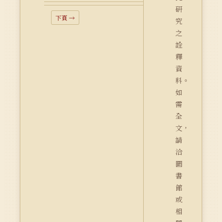
研
下頁 →
究
之
詮
釋
資
料。
如
需
全
文，
請
洽
圖
書
館
或
相