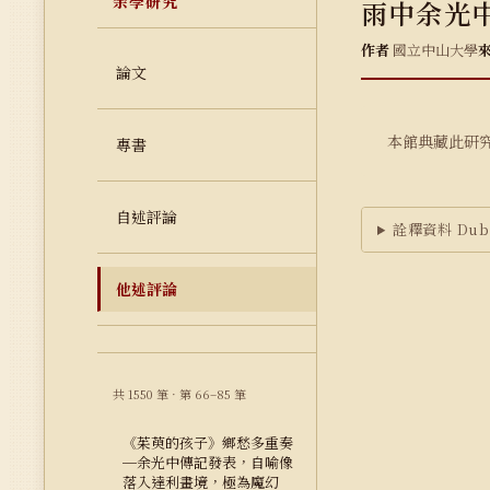
余學研究
雨中余光
作者
國立中山大學
論文
本館典藏此研
專書
自述評論
詮釋資料 Dubl
他述評論
共 1550 筆 · 第 66–85 筆
《茱萸的孩子》鄉愁多重奏
─余光中傳記發表，自喻像
落入達利畫境，極為魔幻