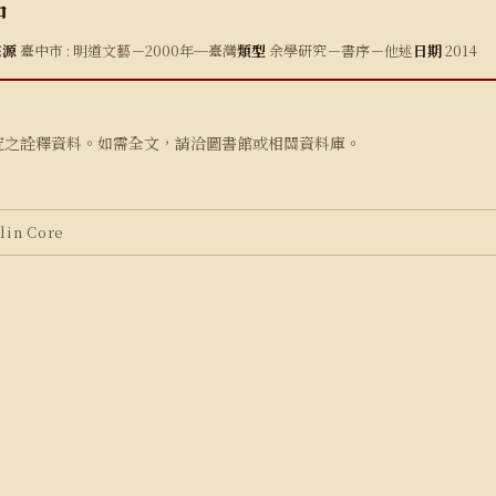
中
來源
臺中市 : 明道文藝－2000年─臺灣
類型
余學研究－書序－他述
日期
2014
究之詮釋資料。如需全文，請洽圖書館或相關資料庫。
in Core