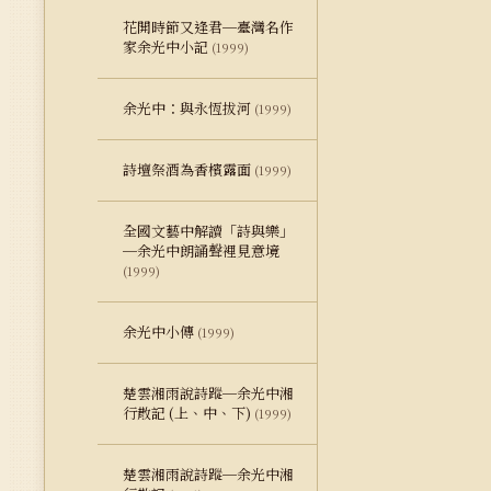
花開時節又逢君─臺灣名作
家余光中小記
(1999)
余光中：與永恆拔河
(1999)
詩壇祭酒為香檳露面
(1999)
全國文藝中解讀「詩與樂」
─余光中朗誦聲裡見意境
(1999)
余光中小傳
(1999)
楚雲湘雨說詩蹤─余光中湘
行散記 (上、中、下)
(1999)
楚雲湘雨說詩蹤─余光中湘