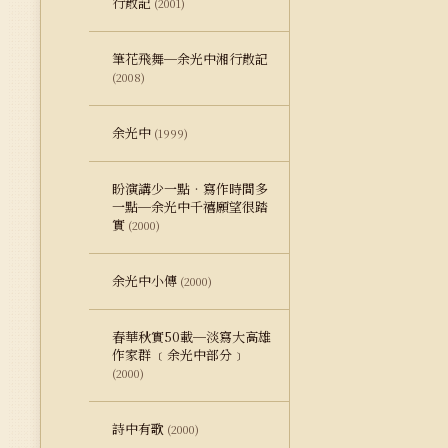
行散記
(2001)
筆花飛舞─余光中湘行散記
(2008)
余光中
(1999)
盼演講少一點‧寫作時間多
一點─余光中千禧願望很踏
實
(2000)
余光中小傳
(2000)
春華秋實50載─淡寫大高雄
作家群 ﹝余光中部分﹞
(2000)
詩中有歌
(2000)