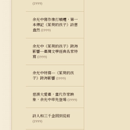
(1999)
余光中寫作像打噴嚏，第一
本傳記《茱萸的孩子》詩意
盎然
(1999)
余光中《茱萸的孩子》跨海
影響─臺灣文學經典名家特
寫
(1999)
余光中特寫─《茱萸的孩
子》跨海影響
(1999)
慈濟大愛臺，當代作家映
象，余光中率先登場
(1999)
詩人和三千金回到從前
(1999)