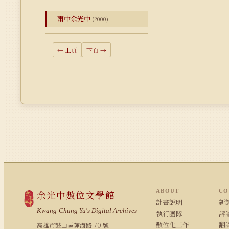
雨中余光中
(2000)
← 上頁
下頁 →
ABOUT
CO
余光中數位文學館
計畫說明
新詩
Kwang-Chung Yu's Digital Archives
執行團隊
評論
數位化工作
翻
高雄市鼓山區蓮海路 70 號