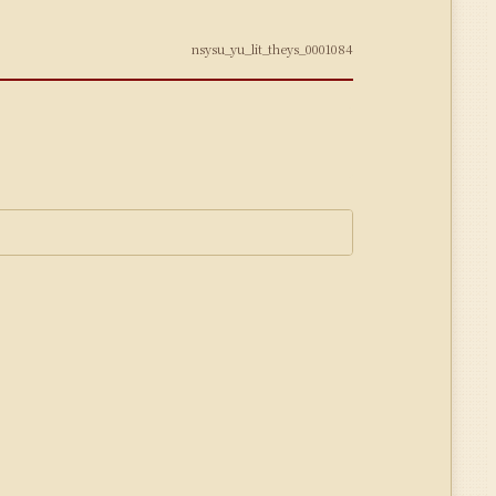
nsysu_yu_lit_theys_0001084