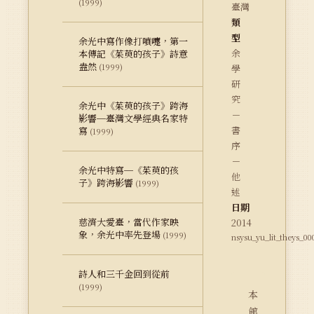
(1999)
臺灣
類
型
余光中寫作像打噴嚏，第一
余
本傳記《茱萸的孩子》詩意
盎然
(1999)
學
研
究
余光中《茱萸的孩子》跨海
－
影響─臺灣文學經典名家特
書
寫
(1999)
序
－
余光中特寫─《茱萸的孩
他
子》跨海影響
(1999)
述
日期
慈濟大愛臺，當代作家映
2014
象，余光中率先登場
(1999)
nsysu_yu_lit_theys_00
詩人和三千金回到從前
(1999)
本
館