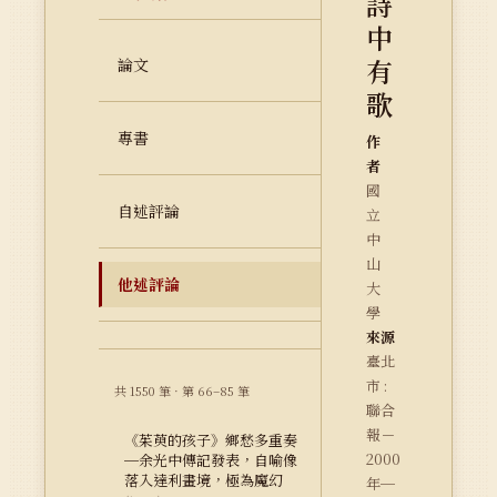
詩
中
有
論文
歌
專書
作
者
國
自述評論
立
中
山
他述評論
大
學
來源
臺北
市 :
共 1550 筆 · 第 66–85 筆
聯合
報－
《茱萸的孩子》鄉愁多重奏
2000
─余光中傳記發表，自喻像
落入達利畫境，極為魔幻
年─