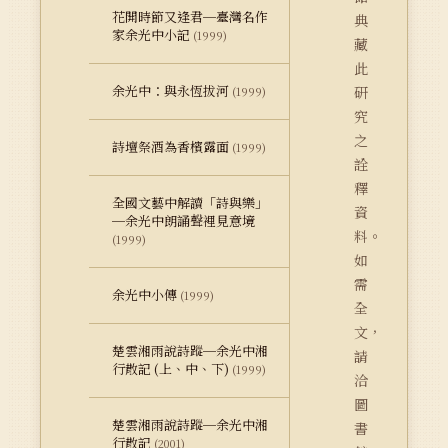
花開時節又逢君─臺灣名作
典
家余光中小記
(1999)
藏
此
余光中：與永恆拔河
研
(1999)
究
之
詩壇祭酒為香檳露面
(1999)
詮
釋
全國文藝中解讀「詩與樂」
資
─余光中朗誦聲裡見意境
料。
(1999)
如
需
余光中小傳
(1999)
全
文，
楚雲湘雨說詩蹤─余光中湘
請
行散記 (上、中、下)
(1999)
洽
圖
楚雲湘雨說詩蹤─余光中湘
書
行散記
(2001)