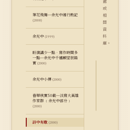
館
或
筆花飛舞─余光中湘行散記
相
(2008)
關
資
料
余光中
(1999)
庫。
盼演講少一點‧寫作時間多
一點─余光中千禧願望很踏
實
(2000)
詮
余光中小傳
釋
(2000)
資
料
春華秋實50載─淡寫大高雄
Dublin
作家群 ﹝余光中部分﹞
Core
(2000)
詩中有歌
(2000)