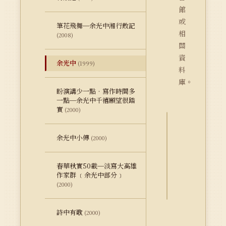
館
或
筆花飛舞─余光中湘行散記
相
(2008)
關
資
余光中
(1999)
料
庫。
盼演講少一點‧寫作時間多
一點─余光中千禧願望很踏
實
(2000)
詮
余光中小傳
(2000)
釋
資
春華秋實50載─淡寫大高雄
料
作家群 ﹝余光中部分﹞
Dublin
(2000)
Core
詩中有歌
(2000)