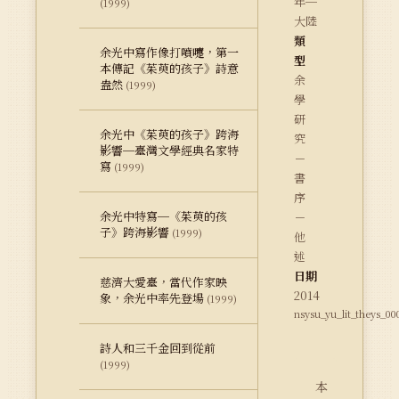
年─
(1999)
大陸
類
余光中寫作像打噴嚏，第一
型
本傳記《茱萸的孩子》詩意
余
盎然
(1999)
學
研
余光中《茱萸的孩子》跨海
究
影響─臺灣文學經典名家特
－
寫
(1999)
書
序
余光中特寫─《茱萸的孩
－
子》跨海影響
(1999)
他
述
日期
慈濟大愛臺，當代作家映
2014
象，余光中率先登場
(1999)
nsysu_yu_lit_theys_00
詩人和三千金回到從前
(1999)
本