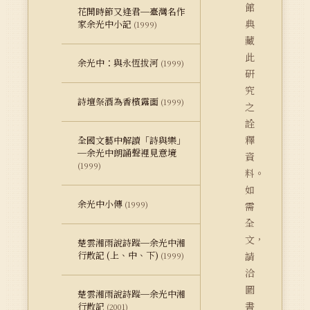
館
花開時節又逢君─臺灣名作
典
家余光中小記
(1999)
藏
此
余光中：與永恆拔河
(1999)
研
究
詩壇祭酒為香檳露面
(1999)
之
詮
釋
全國文藝中解讀「詩與樂」
─余光中朗誦聲裡見意境
資
(1999)
料。
如
余光中小傳
(1999)
需
全
文，
楚雲湘雨說詩蹤─余光中湘
行散記 (上、中、下)
請
(1999)
洽
圖
楚雲湘雨說詩蹤─余光中湘
書
行散記
(2001)