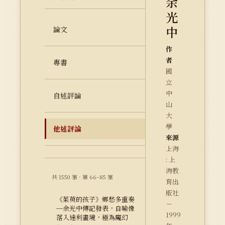
余
光
中
論文
作
者
專書
國
立
中
自述評論
山
大
學
他述評論
來源
上海
: 上
海教
共 1550 筆 · 第 66–85 筆
育出
版社
《茱萸的孩子》鄉愁多重奏
－
─余光中傳記發表，自喻像
1999
落入達利畫境，極為魔幻