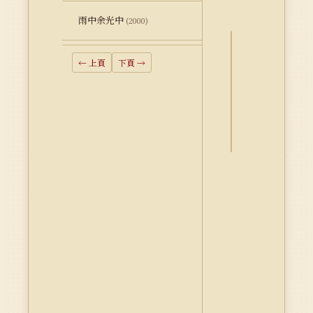
雨中余光中
(2000)
詮
← 上頁
下頁 →
釋
資
料
Dublin
Core