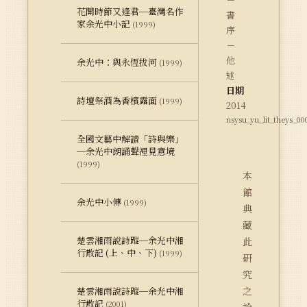
花開時節又逢君─臺灣名作
書
家余光中小記
(1999)
序
－
他
余光中：與永恆拔河
(1999)
述
日期
詩壇祭酒為香檳露面
(1999)
2014
nsysu_yu_lit_theys_00
全國文藝中解讀「詩與樂」
─余光中朗誦聲裡見意境
(1999)
本
館
余光中小傳
(1999)
典
藏
楚雲湘雨說詩蹤─余光中湘
此
行散記 (上、中、下)
(1999)
研
究
之
楚雲湘雨說詩蹤─余光中湘
行散記
(2001)