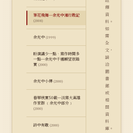
詮
釋
資
筆花飛舞─余光中湘行散記
(2008)
料。
如
需
余光中
(1999)
全
文，
盼演講少一點‧寫作時間多
請
一點─余光中千禧願望很踏
洽
實
(2000)
圖
書
余光中小傳
(2000)
館
或
春華秋實50載─淡寫大高雄
相
作家群 ﹝余光中部分﹞
關
(2000)
資
料
詩中有歌
(2000)
庫。