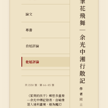
筆
花
飛
論文
舞
─
專書
余
光
自述評論
中
湘
他述評論
行
散
記
共 1550 筆 · 第 66–85 筆
作
者
《茱萸的孩子》鄉愁多重奏
國
─余光中傳記發表，自喻像
落入達利畫境，極為魔幻
立