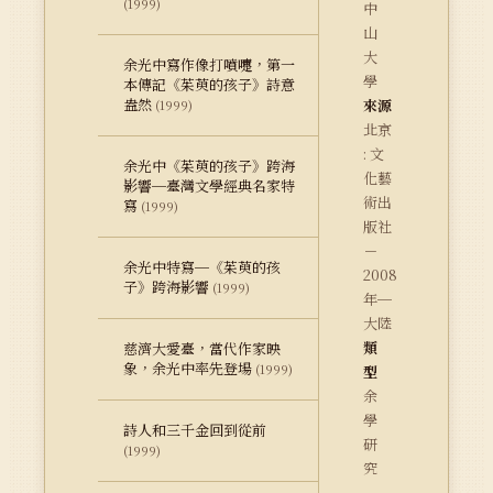
(1999)
中
山
大
余光中寫作像打噴嚏，第一
學
本傳記《茱萸的孩子》詩意
盎然
來源
(1999)
北京
: 文
余光中《茱萸的孩子》跨海
化藝
影響─臺灣文學經典名家特
術出
寫
(1999)
版社
－
余光中特寫─《茱萸的孩
2008
子》跨海影響
(1999)
年─
大陸
類
慈濟大愛臺，當代作家映
象，余光中率先登場
(1999)
型
余
學
詩人和三千金回到從前
研
(1999)
究
－