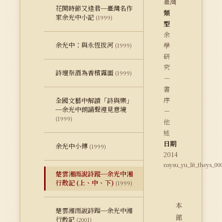
臺灣
花開時節又逢君─臺灣名作
類
家余光中小記
(1999)
型
余
余光中：與永恆拔河
學
(1999)
研
究
詩壇祭酒為香檳露面
(1999)
－
書
序
全國文藝中解讀「詩與樂」
─余光中朗誦聲裡見意境
－
(1999)
他
述
日期
余光中小傳
(1999)
2014
nsysu_yu_lit_theys_00
楚雲湘雨說詩蹤─余光中湘
行散記 (上、中、下)
(1999)
本
楚雲湘雨說詩蹤─余光中湘
館
行散記
(2001)