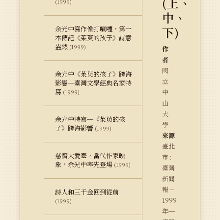
(上、
(1999)
中、
下)
余光中寫作像打噴嚏，第一
本傳記《茱萸的孩子》詩意
盎然
(1999)
作
者
國
余光中《茱萸的孩子》跨海
立
影響─臺灣文學經典名家特
寫
中
(1999)
山
大
余光中特寫─《茱萸的孩
學
子》跨海影響
(1999)
來源
臺北
慈濟大愛臺，當代作家映
市 :
象，余光中率先登場
(1999)
臺灣
新聞
報－
詩人和三千金回到從前
1999
(1999)
年─