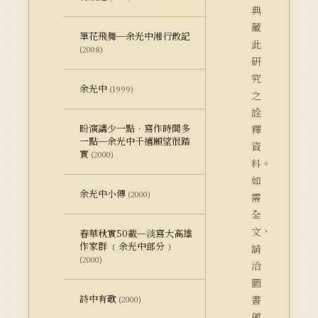
典
藏
筆花飛舞─余光中湘行散記
此
(2008)
研
究
余光中
(1999)
之
詮
盼演講少一點‧寫作時間多
釋
一點─余光中千禧願望很踏
資
實
(2000)
料。
如
余光中小傳
(2000)
需
全
文，
春華秋實50載─淡寫大高雄
作家群 ﹝余光中部分﹞
請
(2000)
洽
圖
詩中有歌
書
(2000)
館