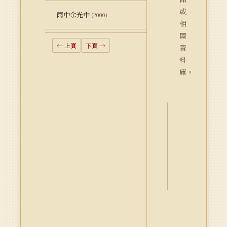
或
雨中余光中
(2000)
相
關
← 上頁
下頁 →
資
料
庫。
詮
釋
資
料
Dublin
Core