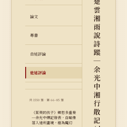
楚
雲
湘
論文
雨
說
專書
詩
蹤
自述評論
─
余
他述評論
光
中
湘
共 1550 筆 · 第 66–85 筆
行
散
《茱萸的孩子》鄉愁多重奏
─余光中傳記發表，自喻像
記
落入達利畫境，極為魔幻