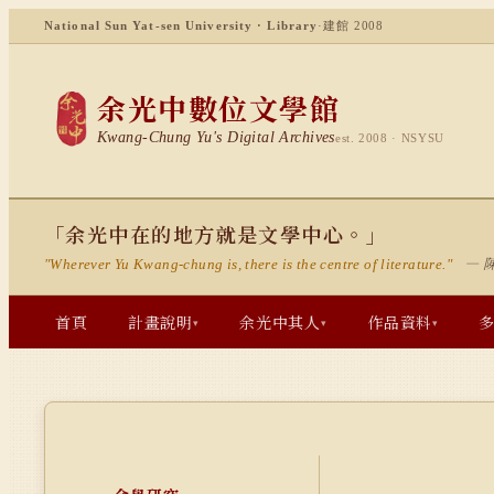
National Sun Yat-sen University · Library
·
建館 2008
余光中數位文學館
Kwang-Chung Yu's Digital Archives
est. 2008 · NSYSU
「余光中在的地方就是文學中心。」
— 
"Wherever Yu Kwang-chung is, there is the centre of literature."
首頁
計畫說明
余光中其人
作品資料
▾
▾
▾