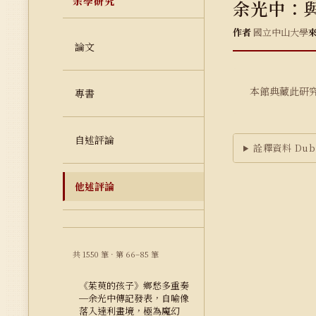
余學研究
余光中：
作者
國立中山大學
論文
本館典藏此研
專書
自述評論
詮釋資料 Dubl
他述評論
共 1550 筆 · 第 66–85 筆
《茱萸的孩子》鄉愁多重奏
─余光中傳記發表，自喻像
落入達利畫境，極為魔幻