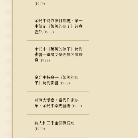
(1999)
余光中寫作像打噴嚏，第一
本傳記《茱萸的孩子》詩意
盎然
(1999)
余光中《茱萸的孩子》跨海
影響─臺灣文學經典名家特
寫
(1999)
余光中特寫─《茱萸的孩
子》跨海影響
(1999)
慈濟大愛臺，當代作家映
象，余光中率先登場
(1999)
詩人和三千金回到從前
(1999)