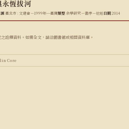
與永恆拔河
來源
臺北市 : 文建會－1999年─臺灣
類型
余學研究－書序－他述
日期
2014
究之詮釋資料。如需全文，請洽圖書館或相關資料庫。
in Core