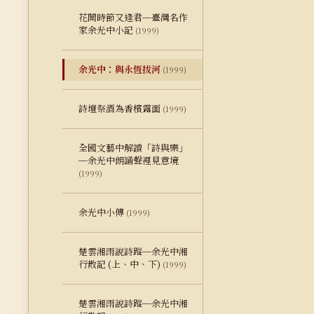
花開時節又逢君─臺灣名作
家余光中小記
(1999)
余光中：與永恆拔河
(1999)
詩壇祭酒為香檳露面
(1999)
全國文藝中解讀「詩與樂」
─余光中朗誦聲裡見意境
(1999)
余光中小傳
(1999)
楚雲湘雨說詩蹤─余光中湘
行散記 (上、中、下)
(1999)
楚雲湘雨說詩蹤─余光中湘