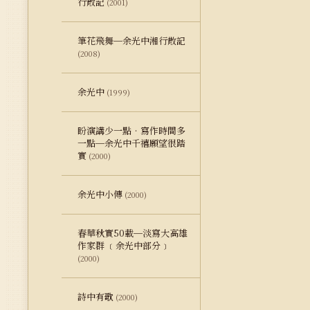
行散記
(2001)
筆花飛舞─余光中湘行散記
(2008)
余光中
(1999)
盼演講少一點‧寫作時間多
一點─余光中千禧願望很踏
實
(2000)
余光中小傳
(2000)
春華秋實50載─淡寫大高雄
作家群 ﹝余光中部分﹞
(2000)
詩中有歌
(2000)