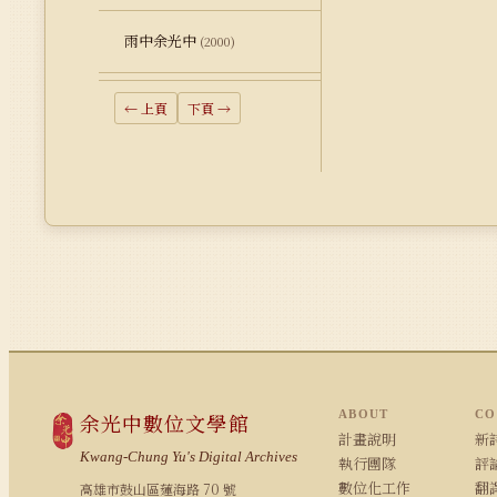
雨中余光中
(2000)
← 上頁
下頁 →
ABOUT
CO
余光中數位文學館
計畫說明
新詩
Kwang-Chung Yu's Digital Archives
執行團隊
評論
數位化工作
翻
高雄市鼓山區蓮海路 70 號