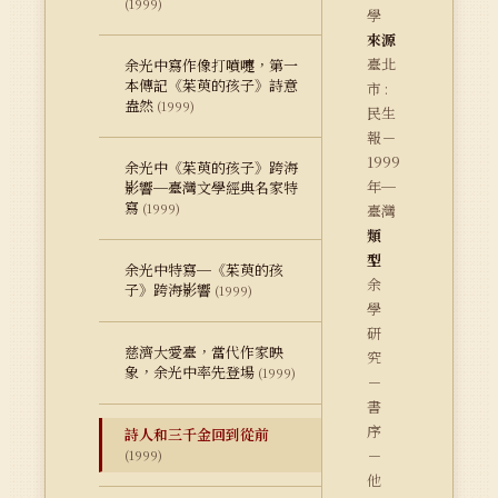
(1999)
學
來源
臺北
余光中寫作像打噴嚏，第一
本傳記《茱萸的孩子》詩意
市 :
盎然
(1999)
民生
報－
1999
余光中《茱萸的孩子》跨海
年─
影響─臺灣文學經典名家特
寫
(1999)
臺灣
類
型
余光中特寫─《茱萸的孩
余
子》跨海影響
(1999)
學
研
慈濟大愛臺，當代作家映
究
象，余光中率先登場
(1999)
－
書
序
詩人和三千金回到從前
－
(1999)
他