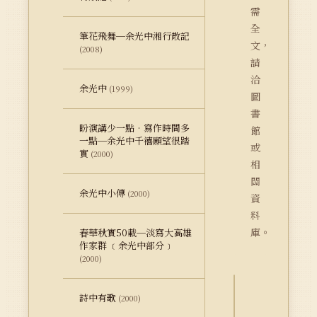
需
全
筆花飛舞─余光中湘行散記
文，
(2008)
請
洽
余光中
(1999)
圖
書
盼演講少一點‧寫作時間多
館
一點─余光中千禧願望很踏
或
實
(2000)
相
關
余光中小傳
(2000)
資
料
庫。
春華秋實50載─淡寫大高雄
作家群 ﹝余光中部分﹞
(2000)
詩中有歌
(2000)
詮