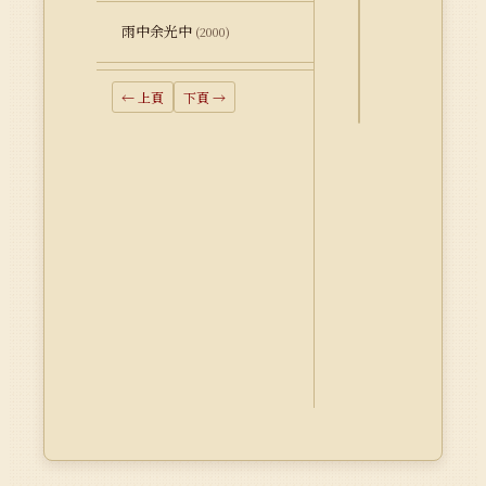
釋
資
雨中余光中
(2000)
料
Dublin
← 上頁
下頁 →
Core