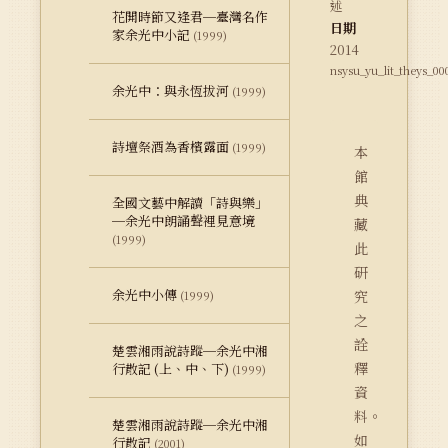
述
花開時節又逢君─臺灣名作
日期
家余光中小記
(1999)
2014
nsysu_yu_lit_theys_00
余光中：與永恆拔河
(1999)
詩壇祭酒為香檳露面
(1999)
本
館
典
全國文藝中解讀「詩與樂」
─余光中朗誦聲裡見意境
藏
(1999)
此
研
余光中小傳
究
(1999)
之
詮
楚雲湘雨說詩蹤─余光中湘
釋
行散記 (上、中、下)
(1999)
資
料。
楚雲湘雨說詩蹤─余光中湘
如
行散記
(2001)