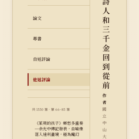
詩
人
和
論文
三
千
專書
金
回
自述評論
到
從
他述評論
前
作
者
國
共 1550 筆 · 第 66–85 筆
立
中
《茱萸的孩子》鄉愁多重奏
─余光中傳記發表，自喻像
山
落入達利畫境，極為魔幻
大