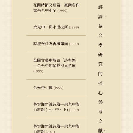
花開時節又逢君─臺灣名作
評
家余光中小記
(1999)
論，
為
余光中：與永恆拔河
(1999)
余
詩壇祭酒為香檳露面
(1999)
學
研
全國文藝中解讀「詩與樂」
究
─余光中朗誦聲裡見意境
(1999)
的
核
余光中小傳
(1999)
心
參
楚雲湘雨說詩蹤─余光中湘
行散記 (上、中、下)
(1999)
考
文
楚雲湘雨說詩蹤─余光中湘
獻。
行散記
(2001)