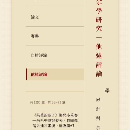
余
學
論文
研
究
—
專書
他
述
自述評論
評
論
他述評論
學
界
共 1550 筆 · 第 66–85 筆
針
《茱萸的孩子》鄉愁多重奏
對
─余光中傳記發表，自喻像
落入達利畫境，極為魔幻
余