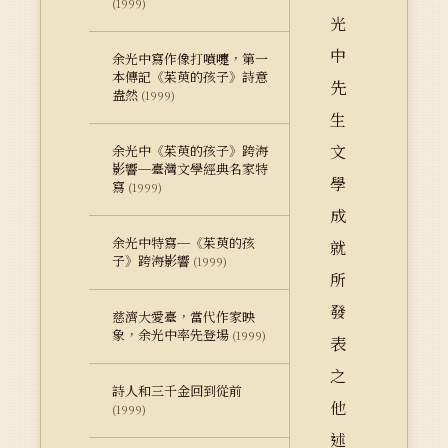
(1999)
光
中
余光中寫作像打噴嚏，第一
本傳記《茱萸的孩子》詩意
先
盎然
(1999)
生
文
余光中《茱萸的孩子》跨海
影響─臺灣文學經典名家特
學
寫
(1999)
成
余光中特寫─《茱萸的孩
就
子》跨海影響
(1999)
所
發
慈濟大愛臺，當代作家映
象，余光中率先登場
(1999)
表
之
詩人和三千金回到從前
他
(1999)
述