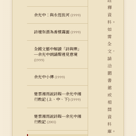
詮
釋
資
余光中：與永恆拔河
(1999)
料。
如
詩壇祭酒為香檳露面
(1999)
需
全
全國文藝中解讀「詩與樂」
文，
─余光中朗誦聲裡見意境
請
(1999)
洽
圖
余光中小傳
(1999)
書
館
楚雲湘雨說詩蹤─余光中湘
或
行散記 (上、中、下)
(1999)
相
關
楚雲湘雨說詩蹤─余光中湘
資
行散記
(2001)
料
庫。