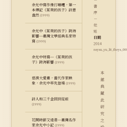
余光中寫作像打噴嚏，第一
書
本傳記《茱萸的孩子》詩意
序
盎然
(1999)
－
他
余光中《茱萸的孩子》跨海
述
影響─臺灣文學經典名家特
日期
寫
(1999)
2014
nsysu_yu_lit_theys_00
余光中特寫─《茱萸的孩
子》跨海影響
(1999)
本
慈濟大愛臺，當代作家映
館
象，余光中率先登場
(1999)
典
藏
詩人和三千金回到從前
此
(1999)
研
究
花開時節又逢君─臺灣名作
之
家余光中小記
(1999)