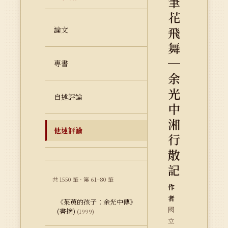
筆
花
飛
論文
舞
─
專書
余
光
自述評論
中
湘
他述評論
行
散
記
共 1550 筆 · 第 61–80 筆
作
者
《茱萸的孩子：余光中傳》
國
(書摘)
(1999)
立