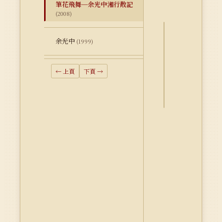
筆花飛舞─余光中湘行散記
(2008)
余光中
(1999)
詮
釋
資
← 上頁
下頁 →
料
Dublin
Core