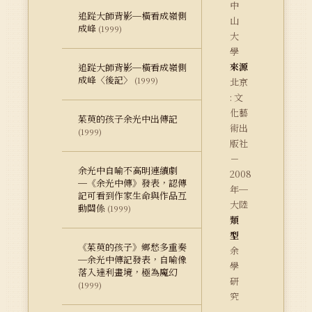
中
追踨大師背影─橫看成嶺側
山
成峰
(1999)
大
學
來源
追踨大師背影─橫看成嶺側
成峰〈後記〉
(1999)
北京
: 文
化藝
茱萸的孩子余光中出傳記
術出
(1999)
版社
－
余光中自喻不高明連續劇
2008
─《余光中傳》發表，認傳
年─
記可看到作家生命與作品互
大陸
動關係
(1999)
類
型
《茱萸的孩子》鄉愁多重奏
余
─余光中傳記發表，自喻像
學
落入達利畫境，極為魔幻
研
(1999)
究
－