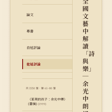
全
國
文
論文
藝
中
專書
解
讀
自述評論
「詩
與
他述評論
樂」
─
余
共 1550 筆 · 第 61–80 筆
光
中
《茱萸的孩子：余光中傳》
(書摘)
朗
(1999)