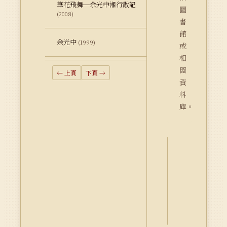
筆花飛舞─余光中湘行散記
圖
(2008)
書
館
余光中
(1999)
或
相
關
← 上頁
下頁 →
資
料
庫。
詮
釋
資
料
Dublin
Core