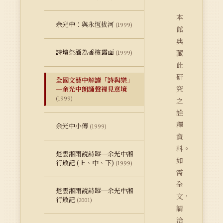
本
余光中：與永恆拔河
(1999)
館
典
詩壇祭酒為香檳露面
藏
(1999)
此
研
全國文藝中解讀「詩與樂」
究
─余光中朗誦聲裡見意境
(1999)
之
詮
釋
余光中小傳
(1999)
資
料。
楚雲湘雨說詩蹤─余光中湘
如
行散記 (上、中、下)
(1999)
需
全
楚雲湘雨說詩蹤─余光中湘
文，
行散記
(2001)
請
洽