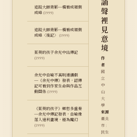
誦
追踨大師背影─橫看成嶺側
聲
成峰
(1999)
裡
見
追踨大師背影─橫看成嶺側
成峰〈後記〉
(1999)
意
境
茱萸的孩子余光中出傳記
作
(1999)
者
國
余光中自喻不高明連續劇
立
─《余光中傳》發表，認傳
中
記可看到作家生命與作品互
動關係
山
(1999)
大
學
《茱萸的孩子》鄉愁多重奏
來源
─余光中傳記發表，自喻像
臺北
落入達利畫境，極為魔幻
市 :
(1999)
民生