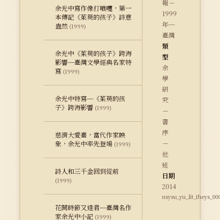
報－
余光中寫作像打噴嚏，第一
1999
本傳記《茱萸的孩子》詩意
年─
盎然
(1999)
臺灣
類
余光中《茱萸的孩子》跨海
型
影響─臺灣文學經典名家特
余
寫
(1999)
學
研
余光中特寫─《茱萸的孩
究
子》跨海影響
(1999)
－
書
序
慈濟大愛臺，當代作家映
－
象，余光中率先登場
(1999)
他
述
詩人和三千金回到從前
日期
(1999)
2014
nsysu_yu_lit_theys_00
花開時節又逢君─臺灣名作
家余光中小記
(1999)