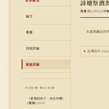
余學研究
詩壇祭酒
作者
國立中山大學
論文
本館典藏此研
專書
自述評論
詮釋資料 Dubl
他述評論
共 1550 筆 · 第 61–80 筆
《茱萸的孩子：余光中傳》
(書摘)
(1999)