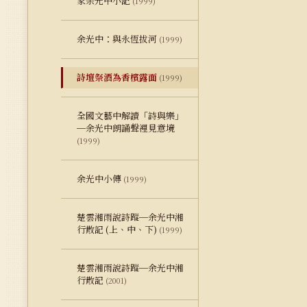
家余光中小記
(1999)
余光中：與永恆拔河
(1999)
詩壇祭酒為香檳露面
(1999)
全國文藝中解讀「詩與樂」
─余光中朗誦聲裡見意境
(1999)
余光中小傳
(1999)
楚雲湘雨說詩蹤─余光中湘
行散記 (上、中、下)
(1999)
楚雲湘雨說詩蹤─余光中湘
行散記
(2001)