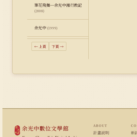
筆花飛舞─余光中湘行散記
(2008)
余光中
(1999)
← 上頁
下頁 →
ABOUT
CO
余光中數位文學館
計畫說明
新詩