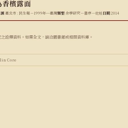
為香檳露面
來源
臺北市 : 民生報－1999年─臺灣
類型
余學研究－書序－他述
日期
2014
究之詮釋資料。如需全文，請洽圖書館或相關資料庫。
in Core