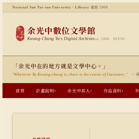
National Sun Yat-sen University · Library
·
建館 2008
余光中數位文學館
Kwang-Chung Yu's Digital Archives
est. 2008 · NSYSU
「余光中在的地方就是文學中心。」
— 
"Wherever Yu Kwang-chung is, there is the centre of literature."
首頁
計畫說明
余光中其人
作品資料
▾
▾
▾