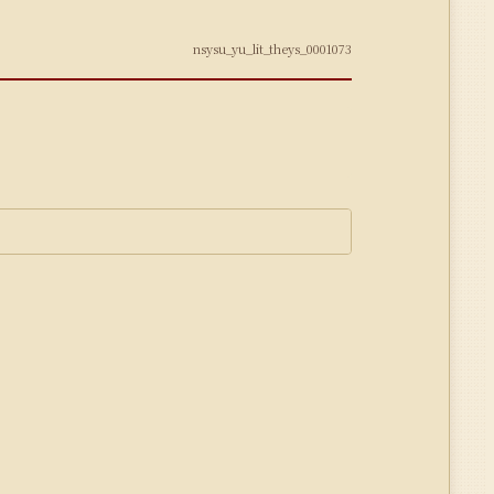
nsysu_yu_lit_theys_0001073