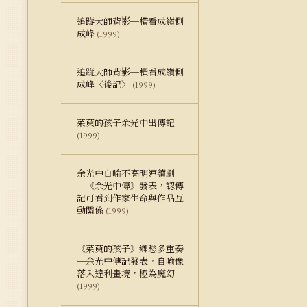
追踨大師背影─橫看成嶺側
成峰
(1999)
追踨大師背影─橫看成嶺側
成峰〈後記〉
(1999)
茱萸的孩子余光中出傳記
(1999)
余光中自喻不高明連續劇
─《余光中傳》發表，認傳
記可看到作家生命與作品互
動關係
(1999)
《茱萸的孩子》鄉愁多重奏
─余光中傳記發表，自喻像
落入達利畫境，極為魔幻
(1999)