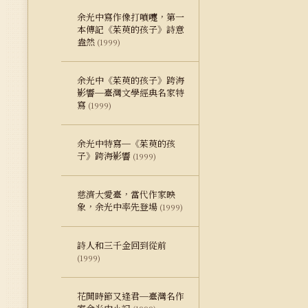
余光中寫作像打噴嚏，第一
本傳記《茱萸的孩子》詩意
盎然
(1999)
余光中《茱萸的孩子》跨海
影響─臺灣文學經典名家特
寫
(1999)
余光中特寫─《茱萸的孩
子》跨海影響
(1999)
慈濟大愛臺，當代作家映
象，余光中率先登場
(1999)
詩人和三千金回到從前
(1999)
花開時節又逢君─臺灣名作