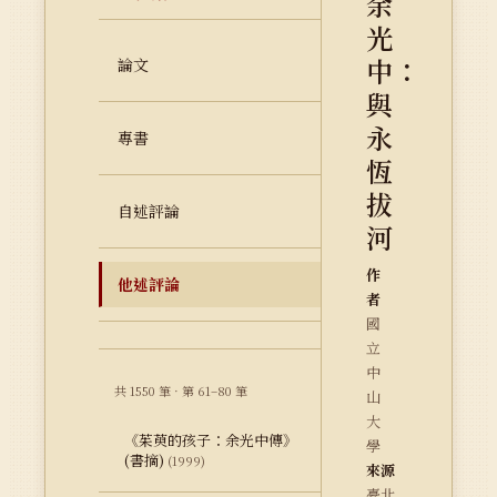
余
光
中：
論文
與
永
專書
恆
拔
自述評論
河
作
他述評論
者
國
立
中
共 1550 筆 · 第 61–80 筆
山
大
《茱萸的孩子：余光中傳》
學
(書摘)
(1999)
來源
臺北