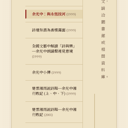
文，
請
余光中：與永恆拔河
(1999)
洽
圖
書
詩壇祭酒為香檳露面
(1999)
館
或
全國文藝中解讀「詩與樂」
相
─余光中朗誦聲裡見意境
關
(1999)
資
料
余光中小傳
(1999)
庫。
楚雲湘雨說詩蹤─余光中湘
行散記 (上、中、下)
(1999)
詮
楚雲湘雨說詩蹤─余光中湘
釋
行散記
(2001)
資
料