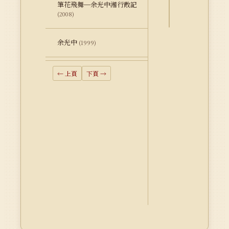
筆花飛舞─余光中湘行散記
Dublin
(2008)
Core
余光中
(1999)
← 上頁
下頁 →