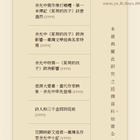
nsysu_yu_lit_theys_00
余光中寫作像打噴嚏，第一
本傳記《茱萸的孩子》詩意
盎然
(1999)
本
余光中《茱萸的孩子》跨海
館
影響─臺灣文學經典名家特
典
寫
(1999)
藏
此
余光中特寫─《茱萸的孩
研
子》跨海影響
(1999)
究
之
慈濟大愛臺，當代作家映
詮
象，余光中率先登場
(1999)
釋
資
詩人和三千金回到從前
料。
(1999)
如
需
花開時節又逢君─臺灣名作
全
家余光中小記
(1999)