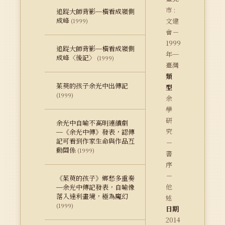
市 :
追踨大師背影─橫看成嶺側
成峰
文建
(1999)
會－
1999
追踨大師背影─橫看成嶺側
年─
成峰〈後記〉
(1999)
臺灣
類
茱萸的孩子余光中出傳記
型
(1999)
余
學
研
余光中自喻不高明連續劇
究
─《余光中傳》發表，認傳
記可看到作家生命與作品互
－
動關係
(1999)
書
序
－
《茱萸的孩子》鄉愁多重奏
他
─余光中傳記發表，自喻像
落入達利畫境，極為魔幻
述
(1999)
日期
2014