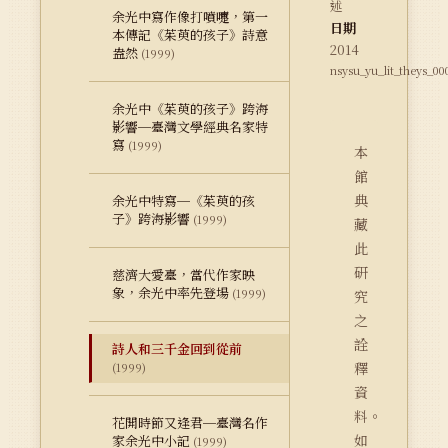
述
余光中寫作像打噴嚏，第一
日期
本傳記《茱萸的孩子》詩意
2014
盎然
(1999)
nsysu_yu_lit_theys_00
余光中《茱萸的孩子》跨海
影響─臺灣文學經典名家特
寫
(1999)
本
館
典
余光中特寫─《茱萸的孩
子》跨海影響
(1999)
藏
此
研
慈濟大愛臺，當代作家映
象，余光中率先登場
(1999)
究
之
詮
詩人和三千金回到從前
釋
(1999)
資
料。
花開時節又逢君─臺灣名作
如
家余光中小記
(1999)