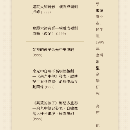
學
追踨大師背影─橫看成嶺側
來源
成峰
(1999)
臺北
市 :
追踨大師背影─橫看成嶺側
民生
成峰〈後記〉
(1999)
報－
1999
年─
茱萸的孩子余光中出傳記
臺灣
(1999)
類
型
余光中自喻不高明連續劇
余
─《余光中傳》發表，認傳
學
記可看到作家生命與作品互
動關係
研
(1999)
究
－
《茱萸的孩子》鄉愁多重奏
書
─余光中傳記發表，自喻像
序
落入達利畫境，極為魔幻
－
(1999)
他