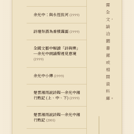
需
全
余光中：與永恆拔河
(1999)
文，
請
詩壇祭酒為香檳露面
(1999)
洽
圖
書
全國文藝中解讀「詩與樂」
─余光中朗誦聲裡見意境
館
(1999)
或
相
余光中小傳
(1999)
關
資
料
楚雲湘雨說詩蹤─余光中湘
行散記 (上、中、下)
庫。
(1999)
楚雲湘雨說詩蹤─余光中湘
行散記
(2001)
詮