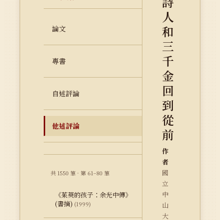
詩
人
和
論文
三
千
專書
金
回
自述評論
到
從
他述評論
前
作
者
國
共 1550 筆 · 第 61–80 筆
立
中
《茱萸的孩子：余光中傳》
(書摘)
(1999)
山
大