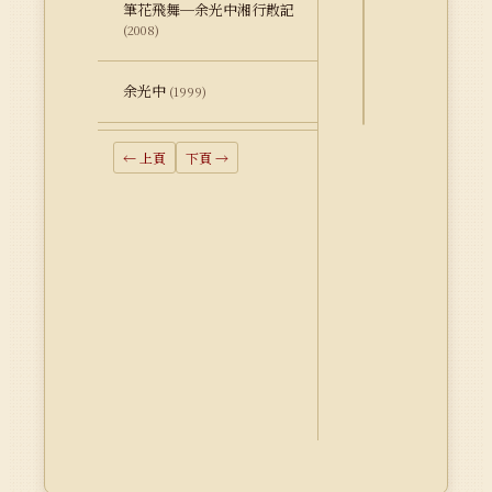
釋
筆花飛舞─余光中湘行散記
資
(2008)
料
Dublin
余光中
(1999)
Core
← 上頁
下頁 →