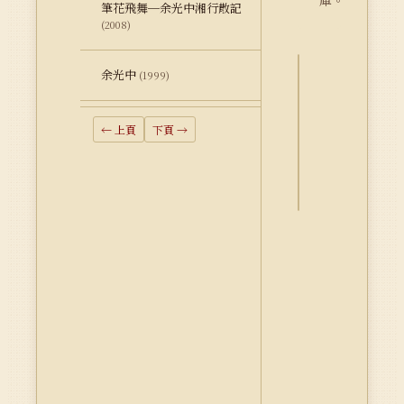
庫。
筆花飛舞─余光中湘行散記
(2008)
余光中
(1999)
詮
釋
← 上頁
下頁 →
資
料
Dublin
Core