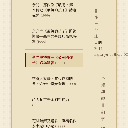
－
余光中寫作像打噴嚏，第一
本傳記《茱萸的孩子》詩意
書
盎然
(1999)
序
－
他
余光中《茱萸的孩子》跨海
述
影響─臺灣文學經典名家特
寫
(1999)
日期
2014
nsysu_yu_lit_theys_00
余光中特寫─《茱萸的孩
子》跨海影響
(1999)
本
慈濟大愛臺，當代作家映
象，余光中率先登場
(1999)
館
典
藏
詩人和三千金回到從前
此
(1999)
研
究
花開時節又逢君─臺灣名作
之
家余光中小記
(1999)