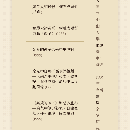
者
追踨大師背影─橫看成嶺側
國
成峰
(1999)
立
中
山
追踨大師背影─橫看成嶺側
大
成峰〈後記〉
(1999)
學
來源
茱萸的孩子余光中出傳記
臺北
(1999)
市 :
聯經
－
余光中自喻不高明連續劇
─《余光中傳》發表，認傳
1999
記可看到作家生命與作品互
年─
動關係
(1999)
臺灣
類
型
《茱萸的孩子》鄉愁多重奏
─余光中傳記發表，自喻像
余
落入達利畫境，極為魔幻
學
(1999)
研
究