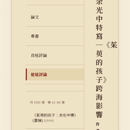
余
光
中
論文
特
寫
專書
─《茱
萸
自述評論
的
孩
他述評論
子》
跨
海
共 1550 筆 · 第 61–80 筆
影
響
《茱萸的孩子：余光中傳》
(書摘)
(1999)
作