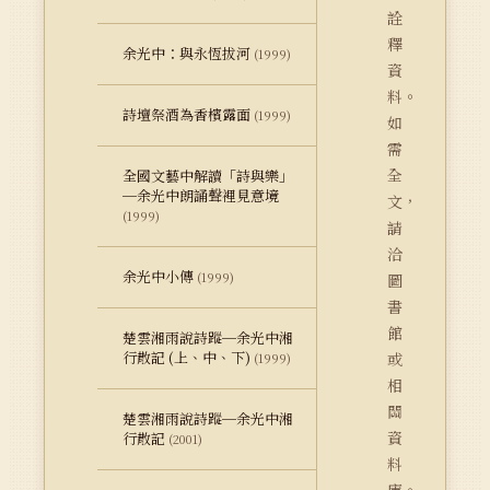
詮
釋
余光中：與永恆拔河
(1999)
資
料。
詩壇祭酒為香檳露面
(1999)
如
需
全
全國文藝中解讀「詩與樂」
─余光中朗誦聲裡見意境
文，
(1999)
請
洽
余光中小傳
(1999)
圖
書
館
楚雲湘雨說詩蹤─余光中湘
行散記 (上、中、下)
或
(1999)
相
關
楚雲湘雨說詩蹤─余光中湘
資
行散記
(2001)
料