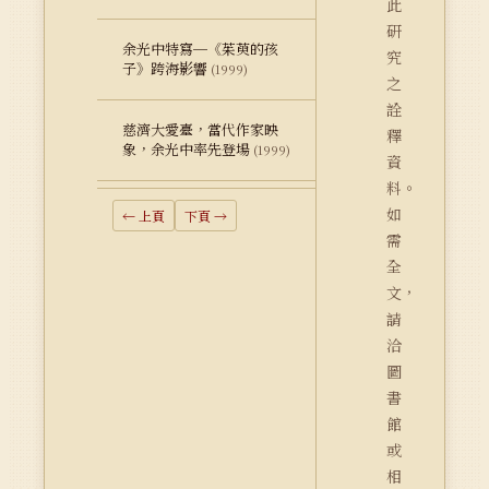
此
研
余光中特寫─《茱萸的孩
究
子》跨海影響
(1999)
之
詮
慈濟大愛臺，當代作家映
釋
象，余光中率先登場
(1999)
資
料。
如
← 上頁
下頁 →
需
全
文，
請
洽
圖
書
館
或
相