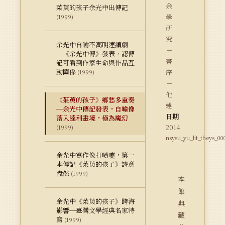
余
茱萸的孩子余光中出傳記
學
(1999)
研
究
余光中自喻不高明連續劇
－
─《余光中傳》發表，認傳
書
記可看到作家生命與作品互
動關係
序
(1999)
－
他
《茱萸的孩子》鄉愁多重奏
述
─余光中傳記發表，自喻像
日期
落入達利畫境，極為魔幻
2014
(1999)
nsysu_yu_lit_theys_00
余光中寫作像打噴嚏，第一
本傳記《茱萸的孩子》詩意
盎然
(1999)
本
館
余光中《茱萸的孩子》跨海
典
影響─臺灣文學經典名家特
藏
寫
(1999)