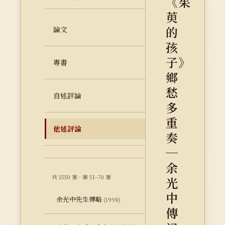
《茱
萸
的
論文
孩
子》
專書
鄉
愁
自述評論
多
重
他述評論
奏
─
余
共 1550 筆 · 第 51–70 筆
光
中
余光中先生傳略
(1998)
傳