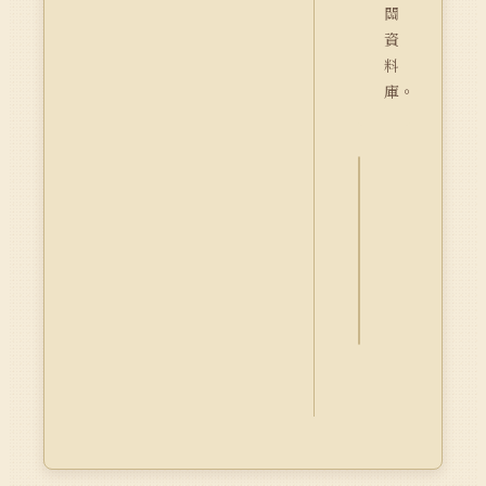
關
資
料
庫。
詮
釋
資
料
Dublin
Core