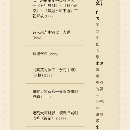
幻
七十詩翁余光中自放煙火
─《五行無阻》、《日不落
家》、《藍墨水的下遊》三
作
花齊放
(1998)
者
國
立
詩人余光中過七十大壽
中
(1998)
山
大
詩壇祭酒
(1999)
學
來源
臺北
《茱萸的孩子：余光中傳》
(書摘)
(1999)
市 :
中國
時報
追踨大師背影─橫看成嶺側
－
成峰
(1999)
1999
年─
追踨大師背影─橫看成嶺側
臺灣
成峰〈後記〉
(1999)
類
型