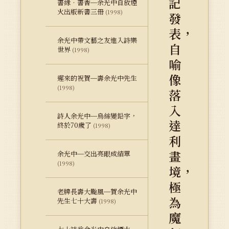
記
書緣‧書香─余光中自放煙
火出版新書三冊
(1998)
發
表，
余光中帶文藝之友進入詩樂
自
世界
(1998)
喻
像
遲來的祝賀─壽余光中先生
(1998)
落
入
詩人余光中─烏絲變鉛字，
達
終於70歲了
(1998)
利
畫
余光中─交出亮眼成績單
(1998)
境，
極
老牌長壽大颱風─賀余光中
為
先生七十大壽
(1998)
魔