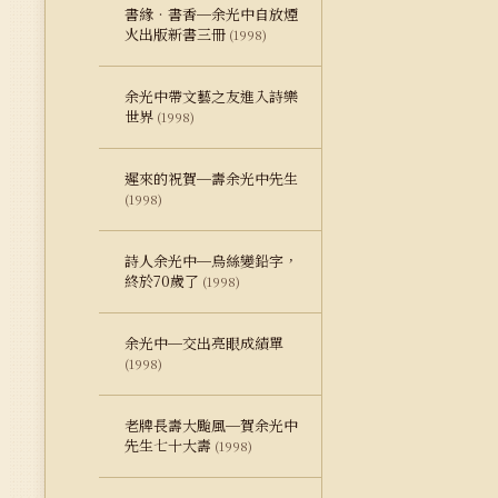
書緣‧書香─余光中自放煙
火出版新書三冊
(1998)
余光中帶文藝之友進入詩樂
世界
(1998)
遲來的祝賀─壽余光中先生
(1998)
詩人余光中─烏絲變鉛字，
終於70歲了
(1998)
余光中─交出亮眼成績單
(1998)
老牌長壽大颱風─賀余光中
先生七十大壽
(1998)