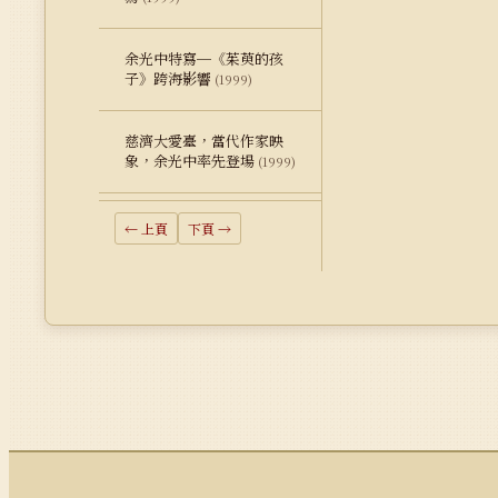
余光中特寫─《茱萸的孩
子》跨海影響
(1999)
慈濟大愛臺，當代作家映
象，余光中率先登場
(1999)
← 上頁
下頁 →