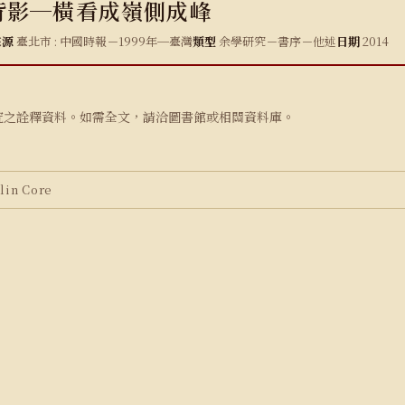
背影─橫看成嶺側成峰
來源
臺北市 : 中國時報－1999年─臺灣
類型
余學研究－書序－他述
日期
2014
究之詮釋資料。如需全文，請洽圖書館或相關資料庫。
in Core