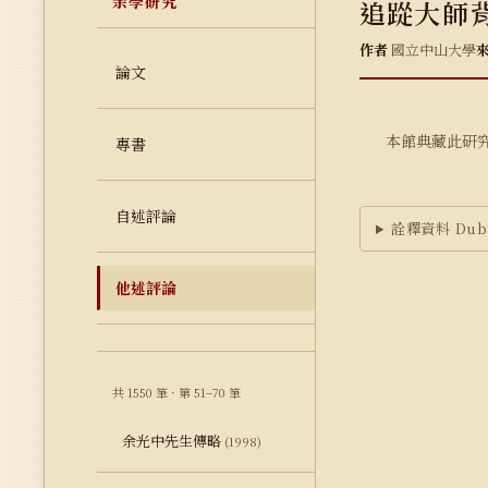
余學研究
追踨大師
作者
國立中山大學
論文
本館典藏此研
專書
自述評論
詮釋資料 Dubl
他述評論
共 1550 筆 · 第 51–70 筆
余光中先生傳略
(1998)