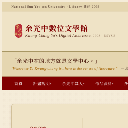
National Sun Yat-sen University · Library
·
建館 2008
余光中數位文學館
Kwang-Chung Yu's Digital Archives
est. 2008 · NSYSU
「余光中在的地方就是文學中心。」
— 
"Wherever Yu Kwang-chung is, there is the centre of literature."
首頁
計畫說明
余光中其人
作品資料
▾
▾
▾