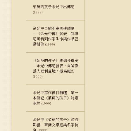
茱萸的孩子余光中出傳記
(1999)
余光中自喻不高明連續劇
─《余光中傳》發表，認傳
記可看到作家生命與作品互
動關係
(1999)
《茱萸的孩子》鄉愁多重奏
─余光中傳記發表，自喻像
落入達利畫境，極為魔幻
(1999)
余光中寫作像打噴嚏，第一
本傳記《茱萸的孩子》詩意
盎然
(1999)
余光中《茱萸的孩子》跨海
影響─臺灣文學經典名家特
寫
(1999)