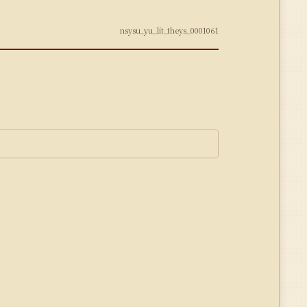
nsysu_yu_lit_theys_0001061