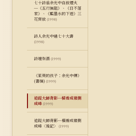
七十詩翁余光中自放煙火
─《五行無阻》、《日不落
家》、《藍墨水的下遊》三
花齊放
(1998)
詩人余光中過七十大壽
(1998)
詩壇祭酒
(1999)
《茱萸的孩子：余光中傳》
(書摘)
(1999)
追踨大師背影─橫看成嶺側
成峰
(1999)
追踨大師背影─橫看成嶺側
成峰〈後記〉
(1999)