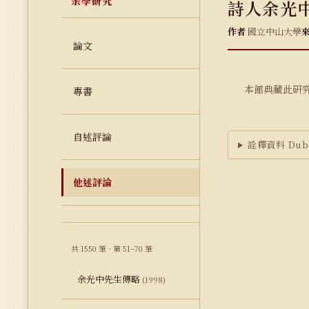
余學研究
詩人余光
作者
國立中山大學
論文
本館典藏此研
專書
自述評論
詮釋資料 Dubl
他述評論
共 1550 筆 · 第 51–70 筆
余光中先生傳略
(1998)