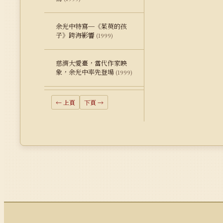
余光中特寫─《茱萸的孩
子》跨海影響
(1999)
慈濟大愛臺，當代作家映
象，余光中率先登場
(1999)
← 上頁
下頁 →