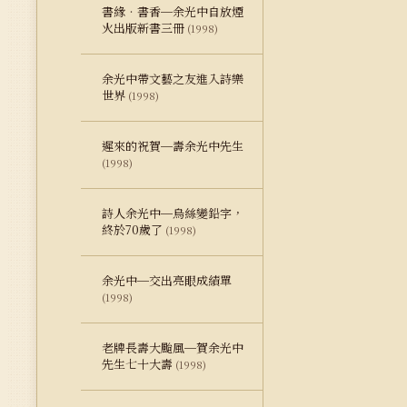
書緣‧書香─余光中自放煙
火出版新書三冊
(1998)
余光中帶文藝之友進入詩樂
世界
(1998)
遲來的祝賀─壽余光中先生
(1998)
詩人余光中─烏絲變鉛字，
終於70歲了
(1998)
余光中─交出亮眼成績單
(1998)
老牌長壽大颱風─賀余光中
先生七十大壽
(1998)