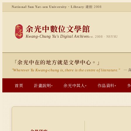
National Sun Yat-sen University · Library
·
建館 2008
余光中數位文學館
Kwang-Chung Yu's Digital Archives
est. 2008 · NSYSU
「余光中在的地方就是文學中心。」
— 
"Wherever Yu Kwang-chung is, there is the centre of literature."
首頁
計畫說明
余光中其人
作品資料
▾
▾
▾