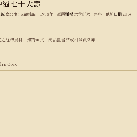
中過七十大壽
來源
臺北市 : 文訊雜誌－1998年─臺灣
類型
余學研究－書序－他述
日期
2014
究之詮釋資料。如需全文，請洽圖書館或相關資料庫。
in Core