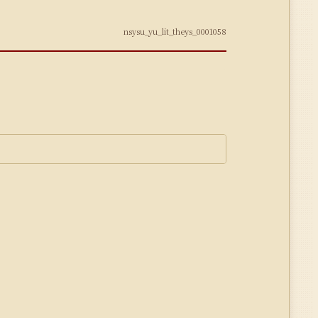
nsysu_yu_lit_theys_0001058