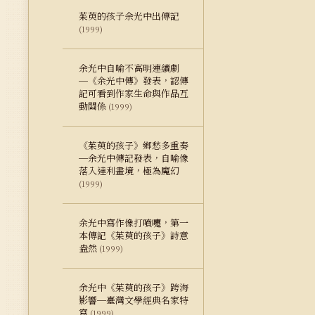
茱萸的孩子余光中出傳記
(1999)
余光中自喻不高明連續劇
─《余光中傳》發表，認傳
記可看到作家生命與作品互
動關係
(1999)
《茱萸的孩子》鄉愁多重奏
─余光中傳記發表，自喻像
落入達利畫境，極為魔幻
(1999)
余光中寫作像打噴嚏，第一
本傳記《茱萸的孩子》詩意
盎然
(1999)
余光中《茱萸的孩子》跨海
影響─臺灣文學經典名家特
寫
(1999)