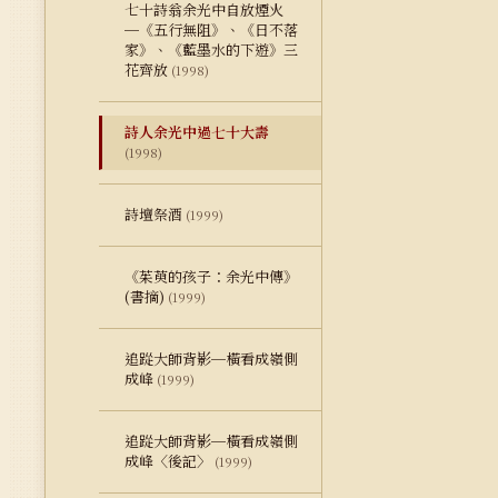
七十詩翁余光中自放煙火
─《五行無阻》、《日不落
家》、《藍墨水的下遊》三
花齊放
(1998)
詩人余光中過七十大壽
(1998)
詩壇祭酒
(1999)
《茱萸的孩子：余光中傳》
(書摘)
(1999)
追踨大師背影─橫看成嶺側
成峰
(1999)
追踨大師背影─橫看成嶺側
成峰〈後記〉
(1999)