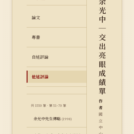
余
光
中
論文
─
交
專書
出
亮
自述評論
眼
成
他述評論
績
單
作
共 1550 筆 · 第 51–70 筆
者
國
余光中先生傳略
(1998)
立
中
山