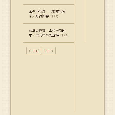
詮
余光中特寫─《茱萸的孩
釋
子》跨海影響
(1999)
資
料
慈濟大愛臺，當代作家映
Dublin
象，余光中率先登場
(1999)
Core
← 上頁
下頁 →