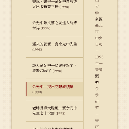
書緣‧書香─余光中自放煙
大
火出版新書三冊
(1998)
學
來源
余光中帶文藝之友進入詩樂
臺北
世界
(1998)
市 :
中央
遲來的祝賀─壽余光中先生
日報
(1998)
－
1998
年─
詩人余光中─烏絲變鉛字，
臺灣
終於70歲了
(1998)
類
型
余光中─交出亮眼成績單
余
(1998)
學
研
究
老牌長壽大颱風─賀余光中
先生七十大壽
(1998)
－
書
序