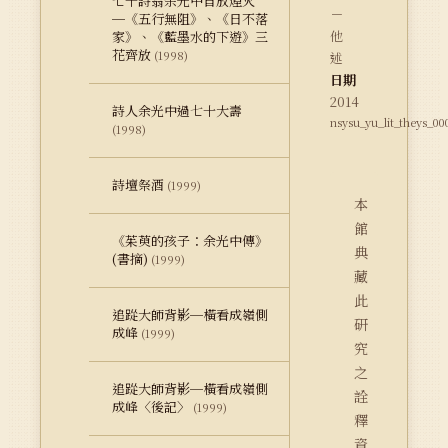
七十詩翁余光中自放煙火
－
─《五行無阻》、《日不落
他
家》、《藍墨水的下遊》三
花齊放
(1998)
述
日期
2014
詩人余光中過七十大壽
nsysu_yu_lit_theys_00
(1998)
詩壇祭酒
(1999)
本
館
《茱萸的孩子：余光中傳》
典
(書摘)
(1999)
藏
此
追踨大師背影─橫看成嶺側
研
成峰
(1999)
究
之
追踨大師背影─橫看成嶺側
詮
成峰〈後記〉
(1999)
釋
資