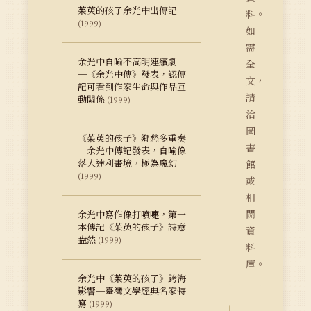
茱萸的孩子余光中出傳記
料。
(1999)
如
需
余光中自喻不高明連續劇
全
─《余光中傳》發表，認傳
文，
記可看到作家生命與作品互
請
動關係
(1999)
洽
圖
《茱萸的孩子》鄉愁多重奏
書
─余光中傳記發表，自喻像
落入達利畫境，極為魔幻
館
(1999)
或
相
關
余光中寫作像打噴嚏，第一
本傳記《茱萸的孩子》詩意
資
盎然
(1999)
料
庫。
余光中《茱萸的孩子》跨海
影響─臺灣文學經典名家特
寫
(1999)