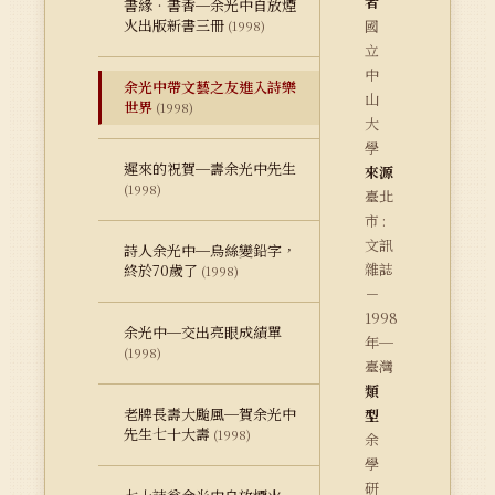
者
書緣‧書香─余光中自放煙
火出版新書三冊
國
(1998)
立
中
余光中帶文藝之友進入詩樂
山
世界
(1998)
大
學
遲來的祝賀─壽余光中先生
來源
(1998)
臺北
市 :
文訊
詩人余光中─烏絲變鉛字，
雜誌
終於70歲了
(1998)
－
1998
余光中─交出亮眼成績單
年─
(1998)
臺灣
類
老牌長壽大颱風─賀余光中
型
先生七十大壽
(1998)
余
學
研