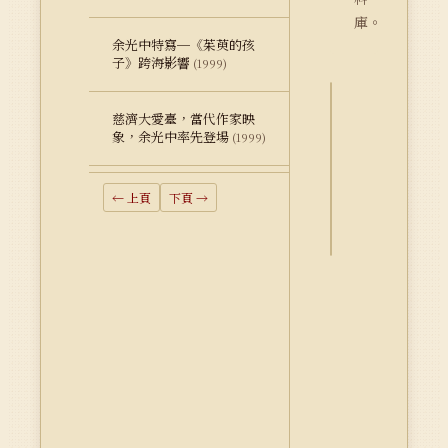
庫。
余光中特寫─《茱萸的孩
子》跨海影響
(1999)
慈濟大愛臺，當代作家映
詮
象，余光中率先登場
(1999)
釋
資
料
← 上頁
下頁 →
Dublin
Core