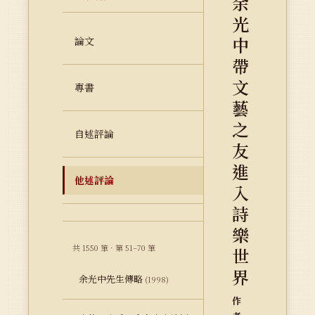
余
光
中
論文
帶
文
專書
藝
之
自述評論
友
進
他述評論
入
詩
樂
共 1550 筆 · 第 51–70 筆
世
界
余光中先生傳略
(1998)
作