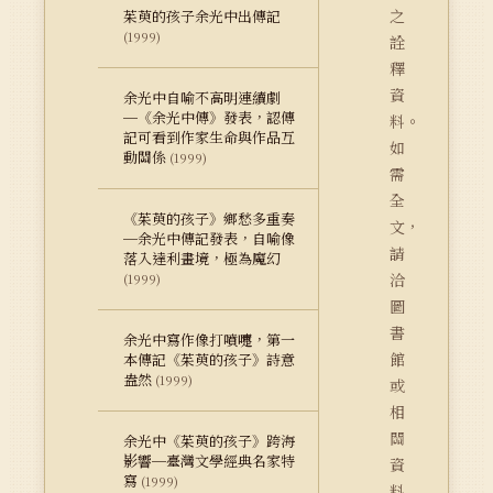
之
茱萸的孩子余光中出傳記
(1999)
詮
釋
資
余光中自喻不高明連續劇
─《余光中傳》發表，認傳
料。
記可看到作家生命與作品互
如
動關係
(1999)
需
全
《茱萸的孩子》鄉愁多重奏
文，
─余光中傳記發表，自喻像
請
落入達利畫境，極為魔幻
洽
(1999)
圖
書
余光中寫作像打噴嚏，第一
館
本傳記《茱萸的孩子》詩意
盎然
(1999)
或
相
關
余光中《茱萸的孩子》跨海
影響─臺灣文學經典名家特
資
寫
(1999)
料