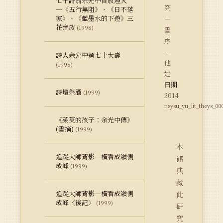
七十詩翁余光中自放煙火
究
─《五行無阻》、《日不落
家》、《藍墨水的下遊》三
－
花齊放
(1998)
書
序
－
詩人余光中過七十大壽
他
(1998)
述
日期
詩壇祭酒
(1999)
2014
nsysu_yu_lit_theys_00
《茱萸的孩子：余光中傳》
(書摘)
(1999)
本
追踨大師背影─橫看成嶺側
館
成峰
(1999)
典
藏
追踨大師背影─橫看成嶺側
此
成峰〈後記〉
(1999)
研
究