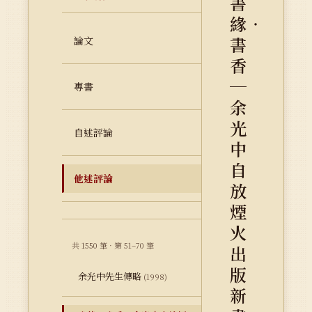
書
緣‧
書
論文
香
─
專書
余
光
自述評論
中
自
他述評論
放
煙
火
共 1550 筆 · 第 51–70 筆
出
版
余光中先生傳略
(1998)
新