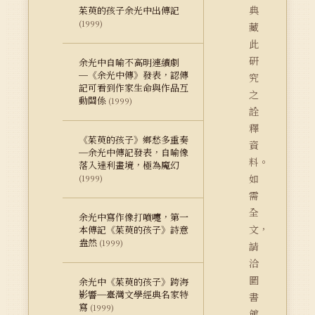
典
茱萸的孩子余光中出傳記
(1999)
藏
此
研
余光中自喻不高明連續劇
─《余光中傳》發表，認傳
究
記可看到作家生命與作品互
之
動關係
(1999)
詮
釋
《茱萸的孩子》鄉愁多重奏
資
─余光中傳記發表，自喻像
料。
落入達利畫境，極為魔幻
如
(1999)
需
全
余光中寫作像打噴嚏，第一
文，
本傳記《茱萸的孩子》詩意
盎然
(1999)
請
洽
圖
余光中《茱萸的孩子》跨海
影響─臺灣文學經典名家特
書
寫
(1999)
館