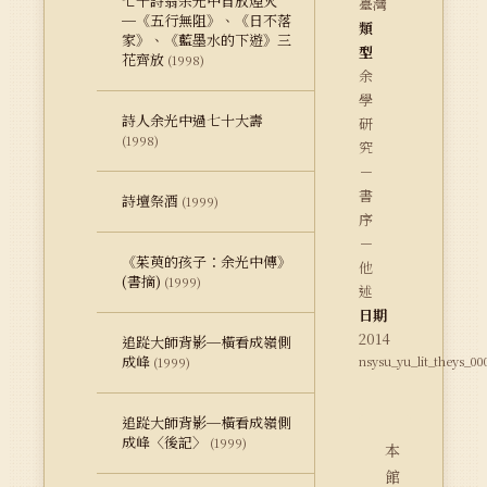
七十詩翁余光中自放煙火
臺灣
─《五行無阻》、《日不落
類
家》、《藍墨水的下遊》三
型
花齊放
(1998)
余
學
詩人余光中過七十大壽
研
(1998)
究
－
書
詩壇祭酒
(1999)
序
－
《茱萸的孩子：余光中傳》
他
(書摘)
(1999)
述
日期
2014
追踨大師背影─橫看成嶺側
成峰
nsysu_yu_lit_theys_00
(1999)
追踨大師背影─橫看成嶺側
成峰〈後記〉
(1999)
本
館