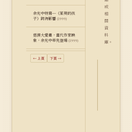
或
余光中特寫─《茱萸的孩
相
子》跨海影響
(1999)
關
資
料
慈濟大愛臺，當代作家映
象，余光中率先登場
(1999)
庫。
← 上頁
下頁 →
詮
釋
資
料
Dublin
Core