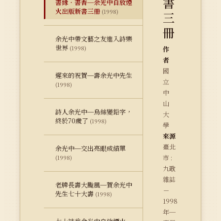
書
書緣‧書香─余光中自放煙
火出版新書三冊
(1998)
三
冊
余光中帶文藝之友進入詩樂
世界
(1998)
作
者
國
遲來的祝賀─壽余光中先生
立
(1998)
中
山
詩人余光中─烏絲變鉛字，
大
終於70歲了
(1998)
學
來源
臺北
余光中─交出亮眼成績單
市 :
(1998)
九歌
雜誌
老牌長壽大颱風─賀余光中
－
先生七十大壽
(1998)
1998
年─