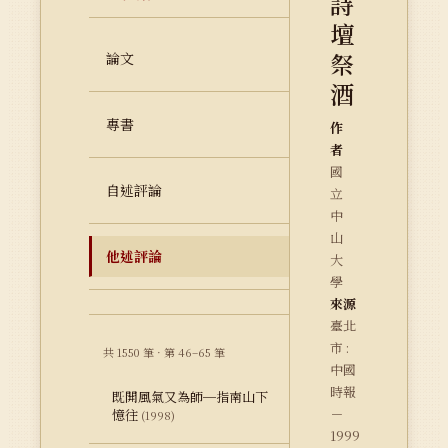
詩
壇
祭
論文
酒
專書
作
者
國
自述評論
立
中
山
他述評論
大
學
來源
臺北
市 :
共 1550 筆 · 第 46–65 筆
中國
時報
既開風氣又為師─指南山下
－
憶往
(1998)
1999