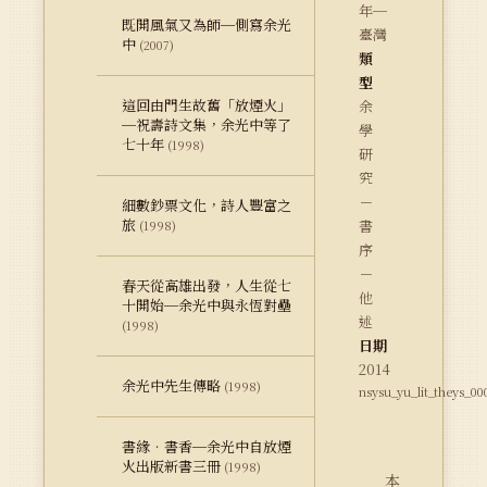
年─
既開風氣又為師─側寫余光
臺灣
中
(2007)
類
型
這回由門生故舊「放煙火」
余
─祝壽詩文集，余光中等了
學
七十年
(1998)
研
究
－
細數鈔票文化，詩人豐富之
旅
書
(1998)
序
－
春天從高雄出發，人生從七
他
十開始─余光中與永恆對壘
述
(1998)
日期
2014
余光中先生傳略
(1998)
nsysu_yu_lit_theys_00
書緣‧書香─余光中自放煙
火出版新書三冊
(1998)
本