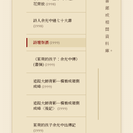
書
花齊放
(1998)
館
或
詩人余光中過七十大壽
相
(1998)
關
資
詩壇祭酒
(1999)
料
庫。
《茱萸的孩子：余光中傳》
(書摘)
(1999)
追踨大師背影─橫看成嶺側
詮
成峰
(1999)
釋
資
料
追踨大師背影─橫看成嶺側
Dublin
成峰〈後記〉
(1999)
Core
茱萸的孩子余光中出傳記
(1999)