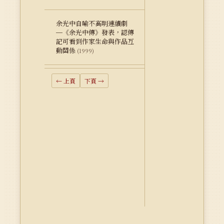
余光中自喻不高明連續劇
─《余光中傳》發表，認傳
記可看到作家生命與作品互
動關係
(1999)
← 上頁
下頁 →