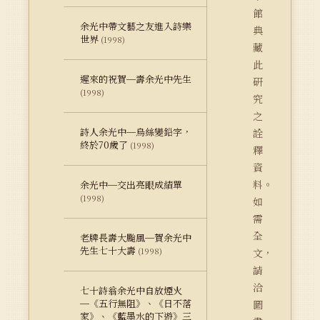
館
余光中帶文藝之友進入詩樂
典
世界
(1998)
藏
此
遲來的祝賀─壽余光中先生
研
(1998)
究
之
詩人余光中─烏絲變鉛字，
詮
終於70歲了
(1998)
釋
資
料。
余光中─交出亮眼成績單
(1998)
如
需
全
老牌長壽大颱風─賀余光中
先生七十大壽
(1998)
文，
請
洽
七十詩翁余光中自放煙火
─《五行無阻》、《日不落
圖
家》、《藍墨水的下遊》三