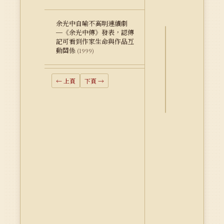
余光中自喻不高明連續劇
─《余光中傳》發表，認傳
記可看到作家生命與作品互
詮
動關係
(1999)
釋
資
料
← 上頁
下頁 →
Dublin
Core