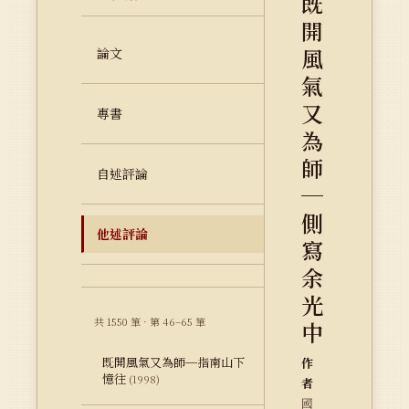
既
開
風
論文
氣
又
專書
為
師
自述評論
─
側
他述評論
寫
余
光
共 1550 筆 · 第 46–65 筆
中
既開風氣又為師─指南山下
作
憶往
(1998)
者
國