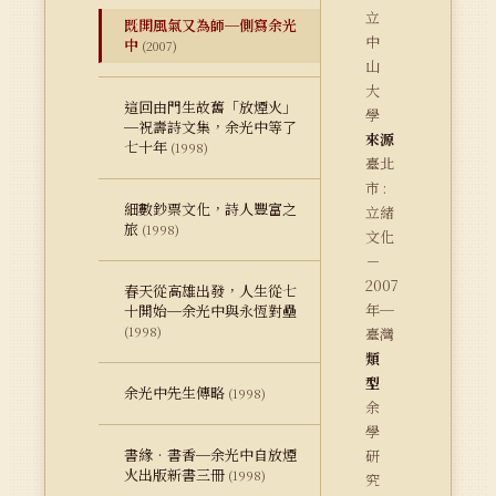
立
既開風氣又為師─側寫余光
中
中
(2007)
山
大
這回由門生故舊「放煙火」
學
─祝壽詩文集，余光中等了
來源
七十年
(1998)
臺北
市 :
細數鈔票文化，詩人豐富之
立緒
旅
(1998)
文化
－
2007
春天從高雄出發，人生從七
年─
十開始─余光中與永恆對壘
(1998)
臺灣
類
型
余光中先生傳略
(1998)
余
學
書緣‧書香─余光中自放煙
研
火出版新書三冊
(1998)
究