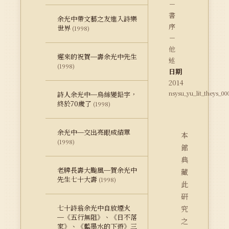
－
書
余光中帶文藝之友進入詩樂
序
世界
(1998)
－
他
遲來的祝賀─壽余光中先生
述
(1998)
日期
2014
nsysu_yu_lit_theys_00
詩人余光中─烏絲變鉛字，
終於70歲了
(1998)
余光中─交出亮眼成績單
本
(1998)
館
典
老牌長壽大颱風─賀余光中
藏
先生七十大壽
(1998)
此
研
七十詩翁余光中自放煙火
究
─《五行無阻》、《日不落
之
家》、《藍墨水的下遊》三