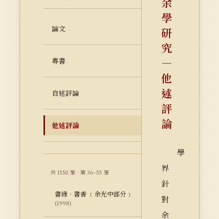
余
學
論文
研
究
—
專書
他
述
自述評論
評
論
他述評論
學
界
共 1550 筆 · 第 36–55 筆
針
書緣‧書香 ﹝余光中部分﹞
對
(1998)
余