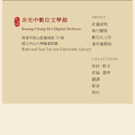
ABOUT
余光中數位文學館
計畫說明
Kwang-Chung Yu's Digital Archives
執行團隊
數位化工作
高雄市鼓山區蓮海路 70 號
國立中山大學圖書館藏
著作權聲明
National Sun Yat-sen University Library
COLLECTION
新詩 · 散文
評論 · 書序
翻譯
影音
照片
RESEARCH
研究報告
期刊論文
余學研究
余光中粉絲專頁