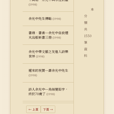
(1998)
本
分
余光中先生傳略
(1998)
類
共
書緣‧書香─余光中自放煙
1550
火出版新書三冊
(1998)
筆
資
余光中帶文藝之友進入詩樂
料
世界
(1998)
遲來的祝賀─壽余光中先生
(1998)
詩人余光中─烏絲變鉛字，
終於70歲了
(1998)
← 上頁
下頁 →