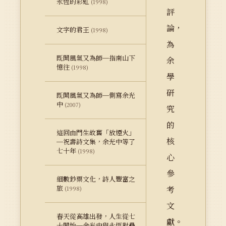
永恆的彩虹
(1998)
評
論，
文字的君王
(1998)
為
既開風氣又為師─指南山下
余
憶往
(1998)
學
研
既開風氣又為師─側寫余光
中
(2007)
究
的
這回由門生故舊「放煙火」
核
─祝壽詩文集，余光中等了
七十年
(1998)
心
參
細數鈔票文化，詩人豐富之
旅
考
(1998)
文
春天從高雄出發，人生從七
獻。
十開始─余光中與永恆對壘