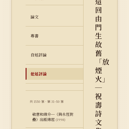
這
回
由
論文
門
生
專書
故
舊
自述評論
「放
煙
他述評論
火」
─
祝
共 1550 筆 · 第 31–50 筆
壽
詩
敬意和緣分─《與永恆對
壘》出版緣起
文
(1998)