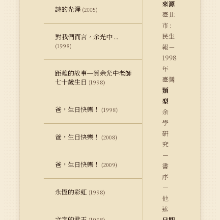
來源
詩的光澤
(2005)
臺北
市 :
民生
對我們而言，余光中 ...
(1998)
報－
1998
年─
距離的故事─賀余光中老師
臺灣
七十歲生日
(1998)
類
型
爸，生日快樂！
(1998)
余
學
研
爸，生日快樂！
(2008)
究
－
爸，生日快樂！
(2009)
書
序
－
永恆的彩虹
(1998)
他
述
文字的君王
日期
(1998)