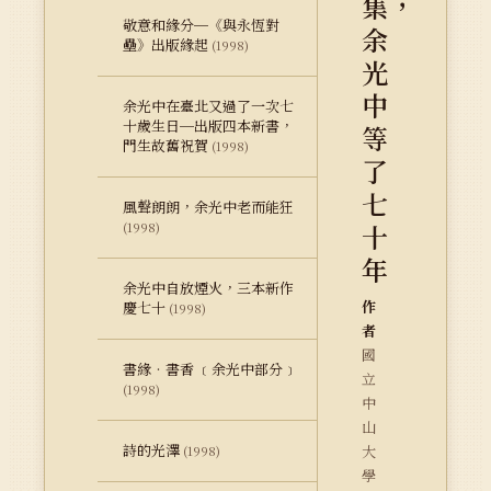
集，
敬意和緣分─《與永恆對
余
壘》出版緣起
(1998)
光
中
余光中在臺北又過了一次七
十歲生日─出版四本新書，
等
門生故舊祝賀
(1998)
了
七
風聲朗朗，余光中老而能狂
十
(1998)
年
余光中自放煙火，三本新作
作
慶七十
(1998)
者
國
書緣‧書香 ﹝余光中部分﹞
立
(1998)
中
山
詩的光澤
大
(1998)
學