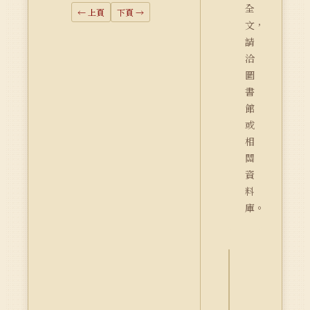
全
← 上頁
下頁 →
文，
請
洽
圖
書
館
或
相
關
資
料
庫。
詮
釋
資