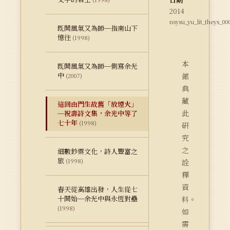
2014
nsysu_yu_lit_theys_00
既開風氣又為師─指南山下
憶往
(1998)
本
既開風氣又為師─側寫余光
中
館
(2007)
典
藏
這回由門生故舊「放煙火」
此
─祝壽詩文集，余光中等了
七十年
(1998)
研
究
之
細數鈔票文化，詩人豐富之
旅
(1998)
詮
釋
資
春天從高雄出發，人生從七
十開始─余光中與永恆對壘
料。
(1998)
如
需