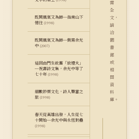
需
全
既開風氣又為師─指南山下
文，
憶往
(1998)
請
洽
圖
既開風氣又為師─側寫余光
中
(2007)
書
館
或
這回由門生故舊「放煙火」
─祝壽詩文集，余光中等了
相
七十年
(1998)
關
資
細數鈔票文化，詩人豐富之
料
旅
(1998)
庫。
春天從高雄出發，人生從七
十開始─余光中與永恆對壘
(1998)
詮
釋