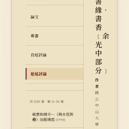
書
緣‧
書
論文
香
﹝余
專書
光
中
自述評論
部
分﹞
他述評論
作
者
國
立
共 1550 筆 · 第 31–50 筆
中
山
敬意和緣分─《與永恆對
大
壘》出版緣起
(1998)
學