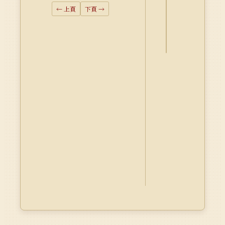
← 上頁
下頁 →
資
料
Dublin
Core