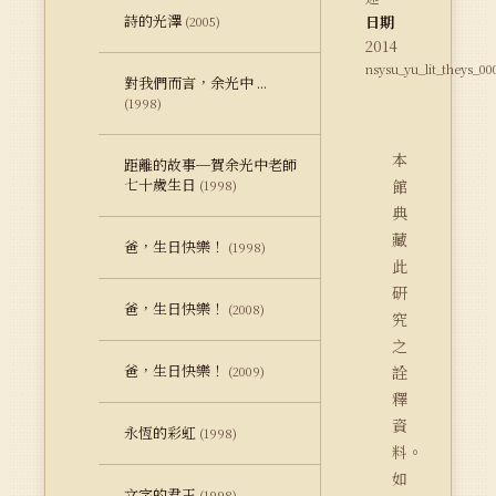
詩的光澤
日期
(2005)
2014
nsysu_yu_lit_theys_00
對我們而言，余光中 ...
(1998)
本
距離的故事─賀余光中老師
七十歲生日
館
(1998)
典
藏
爸，生日快樂！
(1998)
此
研
爸，生日快樂！
(2008)
究
之
爸，生日快樂！
詮
(2009)
釋
資
永恆的彩虹
(1998)
料。
如
文字的君王
(1998)