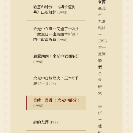
來源
敬意和緣分─《與永恆對
臺北
壘》出版緣起
(1998)
市 :
九歌
雜誌
余光中在臺北又過了一次七
十歲生日─出版四本新書，
－
門生故舊祝賀
(1998)
1998
年─
臺灣
風聲朗朗，余光中老而能狂
類
(1998)
型
余
余光中自放煙火，三本新作
學
慶七十
(1998)
研
究
－
書緣‧書香 ﹝余光中部分﹞
(1998)
書
序
－
詩的光澤
(1998)
他
述