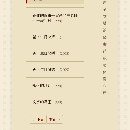
需
全
距離的故事─賀余光中老師
文，
七十歲生日
(1998)
請
洽
爸，生日快樂！
圖
(1998)
書
館
爸，生日快樂！
(2008)
或
相
爸，生日快樂！
(2009)
關
資
永恆的彩虹
料
(1998)
庫。
文字的君王
(1998)
← 上頁
下頁 →
詮
釋