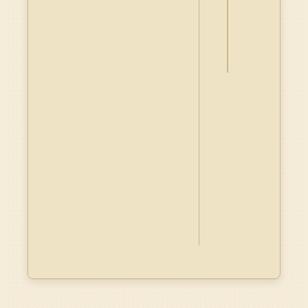
資
料
Dublin
Core