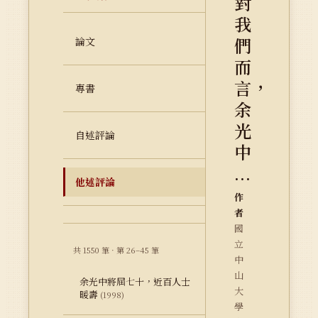
對
我
們
論文
而
言，
專書
余
光
自述評論
中
...
他述評論
作
者
國
立
共 1550 筆 · 第 26–45 筆
中
山
余光中將屆七十，近百人士
大
暖壽
(1998)
學