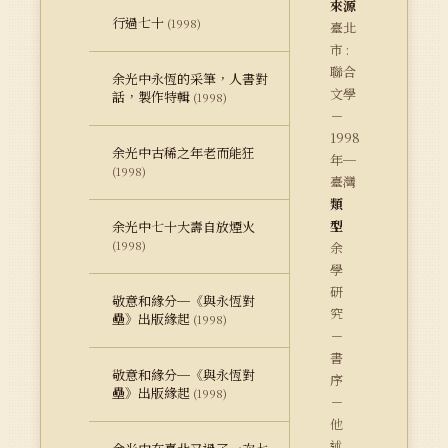
來源
行過七十
(1998)
臺北
市 :
聯合
余光中永恆的采筆，人書對
文學
話，製作特輯
(1998)
－
1998
余光中古稀之年老而能狂
年─
(1998)
臺灣
類
型
余光中七十大壽自放煙火
(1998)
余
學
研
敬意和緣分─《與永恆對
究
壘》出版緣起
(1998)
－
書
敬意和緣分─《與永恆對
序
壘》出版緣起
(1998)
－
他
述