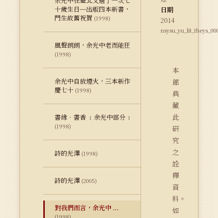
余光中在臺北又過了一次七
十歲生日─出版四本新書，
日期
門生故舊祝賀
(1998)
2014
nsysu_yu_lit_theys_00
風聲朗朗，余光中老而能狂
(1998)
本
余光中自放煙火，三本新作
館
慶七十
(1998)
典
藏
此
書緣‧書香 ﹝余光中部分﹞
(1998)
研
究
之
詩的光澤
(1998)
詮
釋
詩的光澤
(2005)
資
料。
對我們而言，余光中 ...
如
(1998)